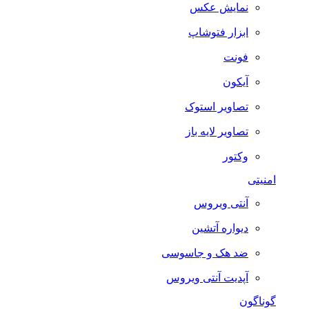
نمایش عکس
ابزار فتوشاپ
فونت
آیکون
تصاویر استوک
تصاویر لایه باز
وکتور
امنیتی
آنتی ویروس
دیواره آتشین
ضد هک و جاسوسی
آپدیت آنتی ویروس
گوناگون