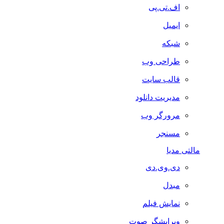
اف.تی.پی
ایمیل
شبکه
طراحی وب
قالب سایت
مدیریت دانلود
مرورگر وب
مسنجر
مالتی مدیا
دی.وی.دی
مبدل
نمایش فیلم
ویرایشگر صوت