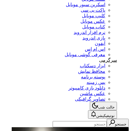
اسکرین سیور موبایل
پاکت پی سی
کلیپ موبایل
عکس موبایل
کتاب موبایل
نرم افزار اندروید
بازی اندروید
آیفون
اس ام اس
معرفی گوشی موبایل
سرگرمی
ابزار دسکتاپ
محافظ نمایش
پوسته برنامه
پس زمینه
دانلود بازی کامپیوتر
عکس ماشین
تصاویر گرافیکی
حالت شب
نوتیفیکیشن
جستجو