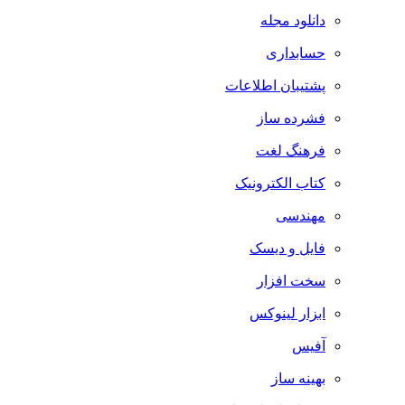
دانلود مجله
حسابداری
پشتیبان اطلاعات
فشرده ساز
فرهنگ لغت
کتاب الکترونیک
مهندسی
فایل و دیسک
سخت افزار
ابزار لینوکس
آفیس
بهینه ساز