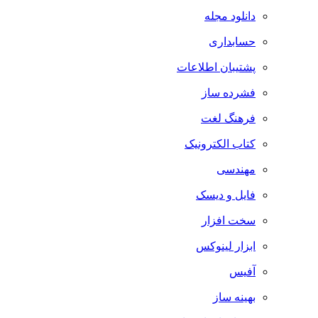
دانلود مجله
حسابداری
پشتیبان اطلاعات
فشرده ساز
فرهنگ لغت
کتاب الکترونیک
مهندسی
فایل و دیسک
سخت افزار
ابزار لینوکس
آفیس
بهینه ساز