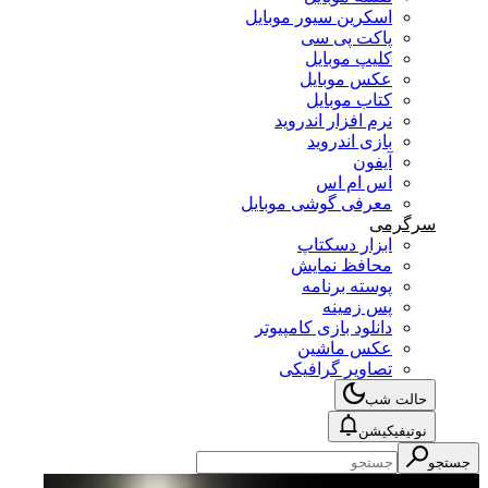
اسکرین سیور موبایل
پاکت پی سی
کلیپ موبایل
عکس موبایل
کتاب موبایل
نرم افزار اندروید
بازی اندروید
آیفون
اس ام اس
معرفی گوشی موبایل
سرگرمی
ابزار دسکتاپ
محافظ نمایش
پوسته برنامه
پس زمینه
دانلود بازی کامپیوتر
عکس ماشین
تصاویر گرافیکی
حالت شب
نوتیفیکیشن
جستجو