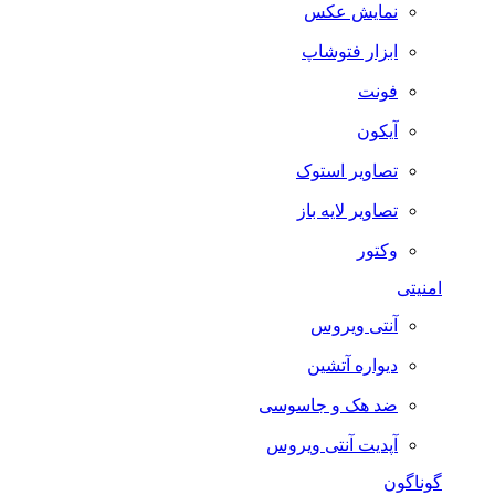
نمایش عکس
ابزار فتوشاپ
فونت
آیکون
تصاویر استوک
تصاویر لایه باز
وکتور
امنیتی
آنتی ویروس
دیواره آتشین
ضد هک و جاسوسی
آپدیت آنتی ویروس
گوناگون