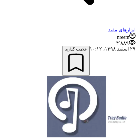
ابزارهای مفید
nreern
۴٬۸۸۹
۲۹ اسفند ۱۳۹۸،‏ ۱۰:۱۲
علامت گذاری