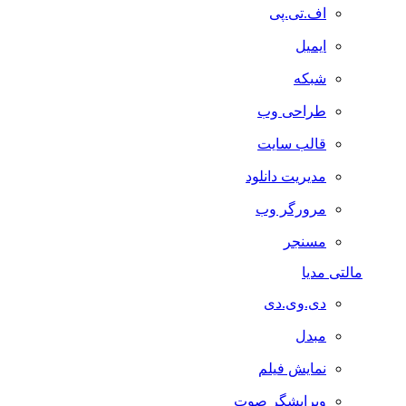
اف.تی.پی
ایمیل
شبکه
طراحی وب
قالب سایت
مدیریت دانلود
مرورگر وب
مسنجر
مالتی مدیا
دی.وی.دی
مبدل
نمایش فیلم
ویرایشگر صوت