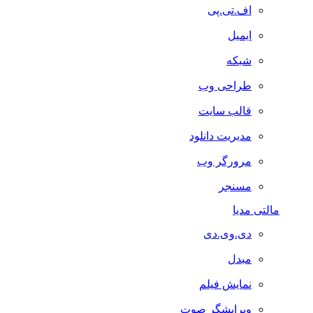
اف.تی.پی
ایمیل
شبکه
طراحی وب
قالب سایت
مدیریت دانلود
مرورگر وب
مسنجر
مالتی مدیا
دی.وی.دی
مبدل
نمایش فیلم
ویرایشگر صوت