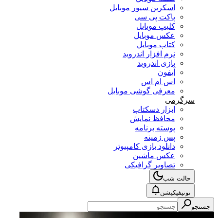
اسکرین سیور موبایل
پاکت پی سی
کلیپ موبایل
عکس موبایل
کتاب موبایل
نرم افزار اندروید
بازی اندروید
آیفون
اس ام اس
معرفی گوشی موبایل
سرگرمی
ابزار دسکتاپ
محافظ نمایش
پوسته برنامه
پس زمینه
دانلود بازی کامپیوتر
عکس ماشین
تصاویر گرافیکی
حالت شب
نوتیفیکیشن
جستجو