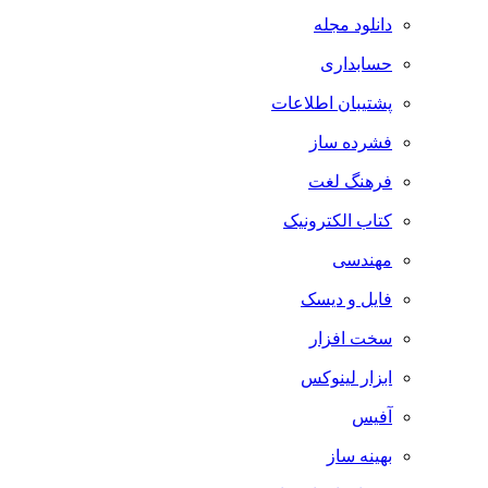
دانلود مجله
حسابداری
پشتیبان اطلاعات
فشرده ساز
فرهنگ لغت
کتاب الکترونیک
مهندسی
فایل و دیسک
سخت افزار
ابزار لینوکس
آفیس
بهینه ساز