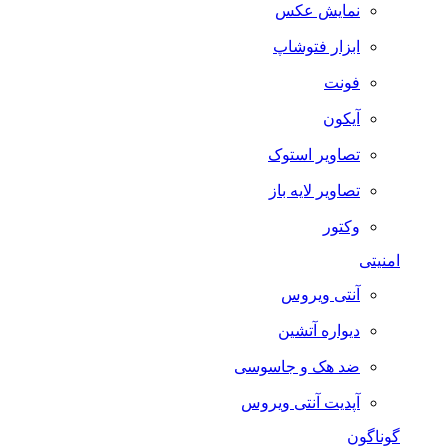
نمایش عکس
ابزار فتوشاپ
فونت
آیکون
تصاویر استوک
تصاویر لایه باز
وکتور
امنیتی
آنتی ویروس
دیواره آتشین
ضد هک و جاسوسی
آپدیت آنتی ویروس
گوناگون