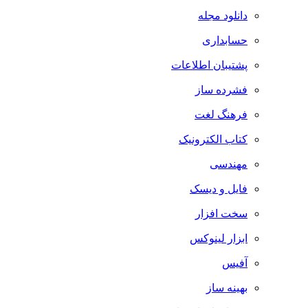
دانلود مجله
حسابداری
پشتیبان اطلاعات
فشرده ساز
فرهنگ لغت
کتاب الکترونیک
مهندسی
فایل و دیسک
سخت افزار
ابزار لینوکس
آفیس
بهینه ساز