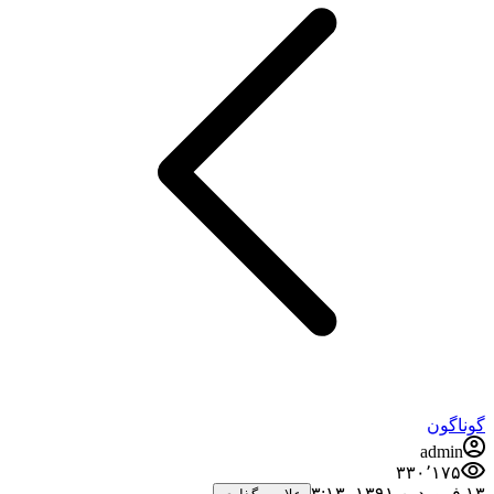
گوناگون
admin
۳۳۰٬۱۷۵
۱۳ فروردین ۱۳۹۱،‏ ۳:۱۳