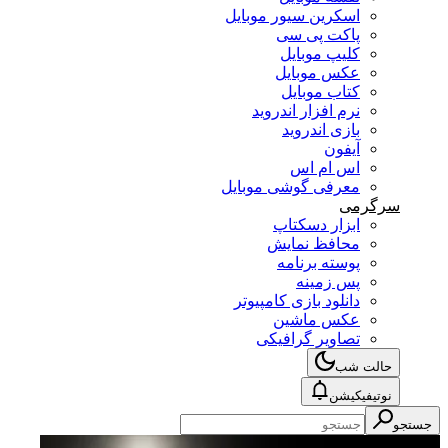
اسکرین سیور موبایل
پاکت پی سی
کلیپ موبایل
عکس موبایل
کتاب موبایل
نرم افزار اندروید
بازی اندروید
آیفون
اس ام اس
معرفی گوشی موبایل
سرگرمی
ابزار دسکتاپ
محافظ نمایش
پوسته برنامه
پس زمینه
دانلود بازی کامپیوتر
عکس ماشین
تصاویر گرافیکی
حالت شب
نوتیفیکیشن
جستجو