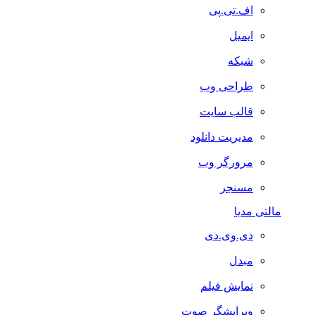
اف.تی.پی
ایمیل
شبکه
طراحی وب
قالب سایت
مدیریت دانلود
مرورگر وب
مسنجر
مالتی مدیا
دی.وی.دی
مبدل
نمایش فیلم
ویرایشگر صوت