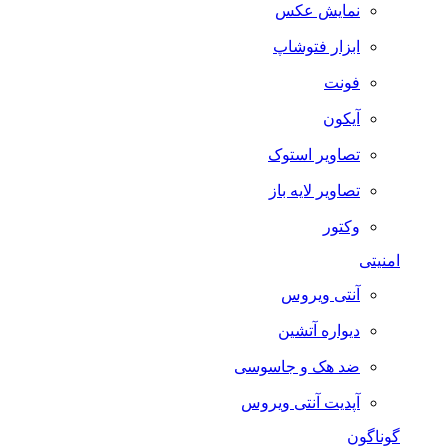
نمایش عکس
ابزار فتوشاپ
فونت
آیکون
تصاویر استوک
تصاویر لایه باز
وکتور
امنیتی
آنتی ویروس
دیواره آتشین
ضد هک و جاسوسی
آپدیت آنتی ویروس
گوناگون