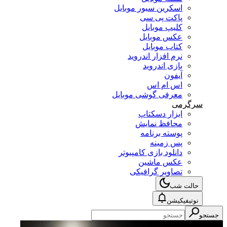
اسکرین سیور موبایل
پاکت پی سی
کلیپ موبایل
عکس موبایل
کتاب موبایل
نرم افزار اندروید
بازی اندروید
آیفون
اس ام اس
معرفی گوشی موبایل
سرگرمی
ابزار دسکتاپ
محافظ نمایش
پوسته برنامه
پس زمینه
دانلود بازی کامپیوتر
عکس ماشین
تصاویر گرافیکی
حالت شب
نوتیفیکیشن
جستجو