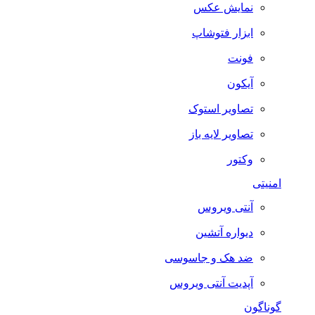
نمایش عکس
ابزار فتوشاپ
فونت
آیکون
تصاویر استوک
تصاویر لایه باز
وکتور
امنیتی
آنتی ویروس
دیواره آتشین
ضد هک و جاسوسی
آپدیت آنتی ویروس
گوناگون