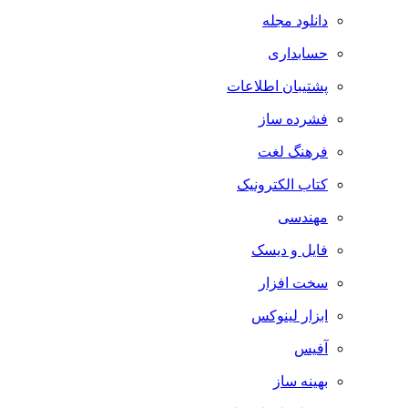
دانلود مجله
حسابداری
پشتیبان اطلاعات
فشرده ساز
فرهنگ لغت
کتاب الکترونیک
مهندسی
فایل و دیسک
سخت افزار
ابزار لینوکس
آفیس
بهینه ساز