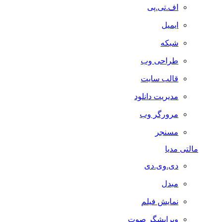
اف.تی.پی
ایمیل
شبکه
طراحی وب
قالب سایت
مدیریت دانلود
مرورگر وب
مسنجر
مالتی مدیا
دی.وی.دی
مبدل
نمایش فیلم
ویرایشگر صوت