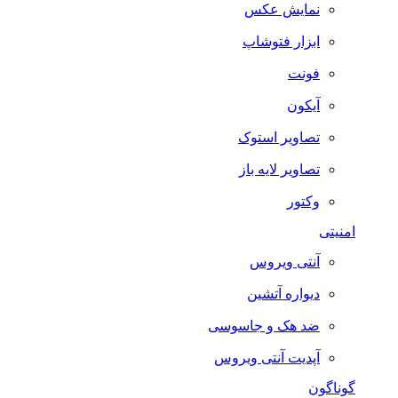
نمایش عکس
ابزار فتوشاپ
فونت
آیکون
تصاویر استوک
تصاویر لایه باز
وکتور
امنیتی
آنتی ویروس
دیواره آتشین
ضد هک و جاسوسی
آپدیت آنتی ویروس
گوناگون