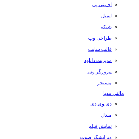
اف.تی.پی
ایمیل
شبکه
طراحی وب
قالب سایت
مدیریت دانلود
مرورگر وب
مسنجر
مالتی مدیا
دی.وی.دی
مبدل
نمایش فیلم
ویرایشگر صوت