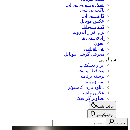
اسکرین سیور موبایل
پاکت پی سی
کلیپ موبایل
عکس موبایل
کتاب موبایل
نرم افزار اندروید
بازی اندروید
آیفون
اس ام اس
معرفی گوشی موبایل
سرگرمی
ابزار دسکتاپ
محافظ نمایش
پوسته برنامه
پس زمینه
دانلود بازی کامپیوتر
عکس ماشین
تصاویر گرافیکی
حالت شب
نوتیفیکیشن
جستجو