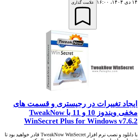
۱۴ دی ۱۴۰۴،‏ ۱۶:۰۰
علامت گذاری
ایجاد تغییرات در رجیستری و قسمت های
مخفی ویندوز 10 و 11 با TweakNow
WinSecret Plus for Windows v7.6.2
با دانلود و نصب نرم افزار TweakNow WinSecret قادر خواهید بود تا