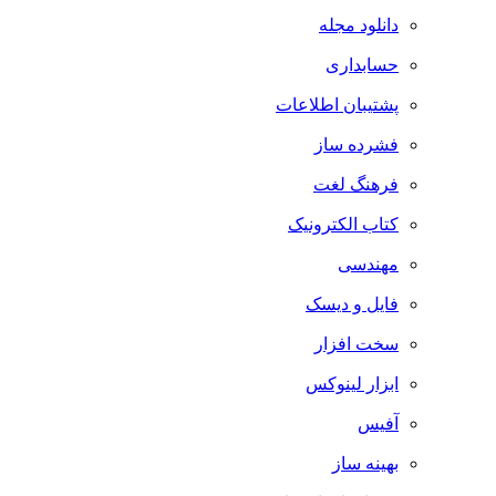
دانلود مجله
حسابداری
پشتیبان اطلاعات
فشرده ساز
فرهنگ لغت
کتاب الکترونیک
مهندسی
فایل و دیسک
سخت افزار
ابزار لینوکس
آفیس
بهینه ساز