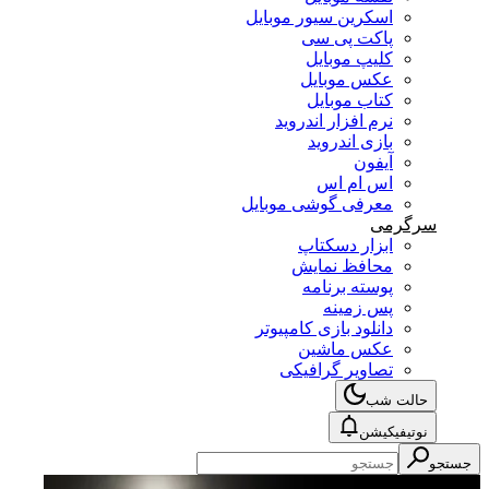
اسکرین سیور موبایل
پاکت پی سی
کلیپ موبایل
عکس موبایل
کتاب موبایل
نرم افزار اندروید
بازی اندروید
آیفون
اس ام اس
معرفی گوشی موبایل
سرگرمی
ابزار دسکتاپ
محافظ نمایش
پوسته برنامه
پس زمینه
دانلود بازی کامپیوتر
عکس ماشین
تصاویر گرافیکی
حالت شب
نوتیفیکیشن
جستجو