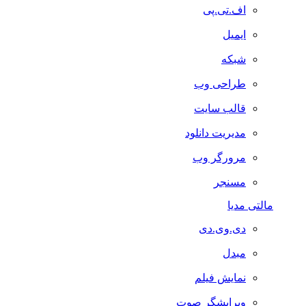
اف.تی.پی
ایمیل
شبکه
طراحی وب
قالب سایت
مدیریت دانلود
مرورگر وب
مسنجر
مالتی مدیا
دی.وی.دی
مبدل
نمایش فیلم
ویرایشگر صوت