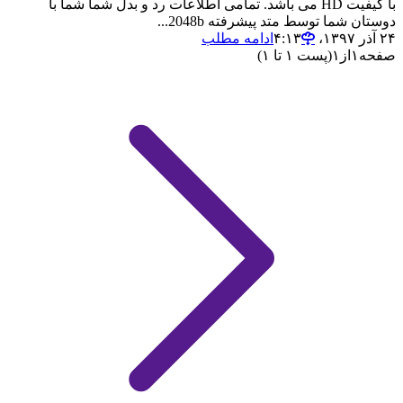
با کیفیت HD می باشد. تمامی اطلاعات رد و بدل شما شما با
دوستان شما توسط متد پیشرفته 2048­b...
۲۴ آذر ۱۳۹۷،‏ ۴:۱۳
ادامه مطلب
صفحه
۱
از
۱
(پست ۱ تا ۱)