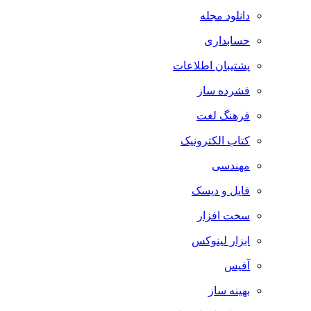
دانلود مجله
حسابداری
پشتیبان اطلاعات
فشرده ساز
فرهنگ لغت
کتاب الکترونیک
مهندسی
فایل و دیسک
سخت افزار
ابزار لینوکس
آفیس
بهینه ساز