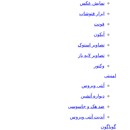
نمایش عکس
ابزار فتوشاپ
فونت
آیکون
تصاویر استوک
تصاویر لایه باز
وکتور
امنیتی
آنتی ویروس
دیواره آتشین
ضد هک و جاسوسی
آپدیت آنتی ویروس
گوناگون