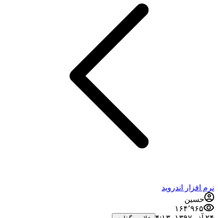
نرم افزار اندروید
حسین
۱۶۴٬۹۶۵
۲۴ آذر ۱۳۹۷،‏ ۴:۱۳