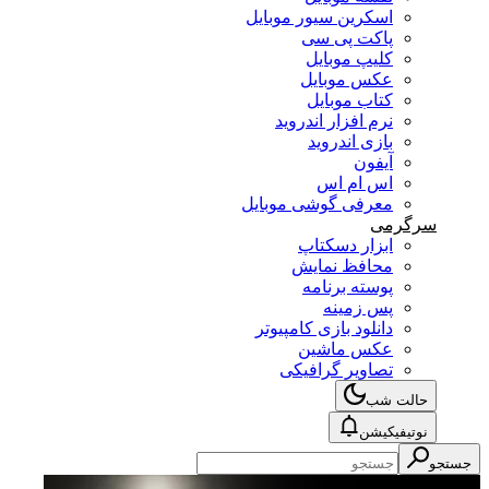
اسکرین سیور موبایل
پاکت پی سی
کلیپ موبایل
عکس موبایل
کتاب موبایل
نرم افزار اندروید
بازی اندروید
آیفون
اس ام اس
معرفی گوشی موبایل
سرگرمی
ابزار دسکتاپ
محافظ نمایش
پوسته برنامه
پس زمینه
دانلود بازی کامپیوتر
عکس ماشین
تصاویر گرافیکی
حالت شب
نوتیفیکیشن
جستجو