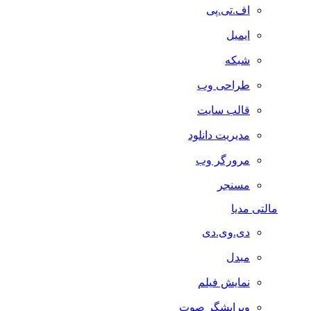
اف.تی.پی
ایمیل
شبکه
طراحی وب
قالب سایت
مدیریت دانلود
مرورگر وب
مسنجر
مالتی مدیا
دی.وی.دی
مبدل
نمایش فیلم
ویرایشگر صوت