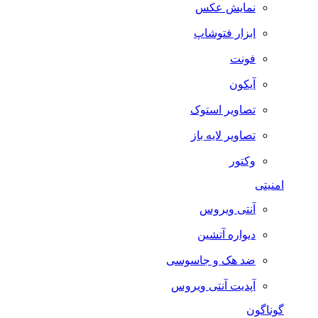
نمایش عکس
ابزار فتوشاپ
فونت
آیکون
تصاویر استوک
تصاویر لایه باز
وکتور
امنیتی
آنتی ویروس
دیواره آتشین
ضد هک و جاسوسی
آپدیت آنتی ویروس
گوناگون