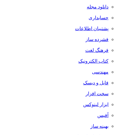
دانلود مجله
حسابداری
پشتیبان اطلاعات
فشرده ساز
فرهنگ لغت
کتاب الکترونیک
مهندسی
فایل و دیسک
سخت افزار
ابزار لینوکس
آفیس
بهینه ساز