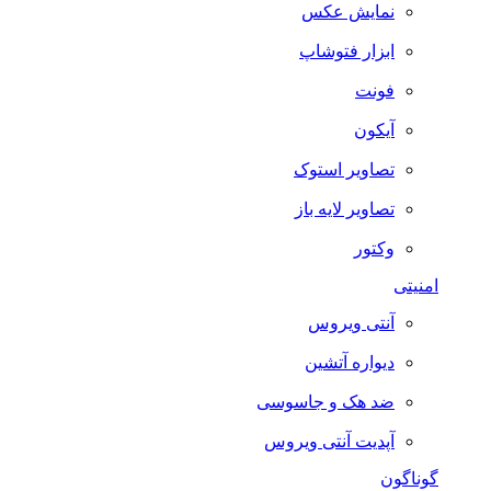
نمایش عکس
ابزار فتوشاپ
فونت
آیکون
تصاویر استوک
تصاویر لایه باز
وکتور
امنیتی
آنتی ویروس
دیواره آتشین
ضد هک و جاسوسی
آپدیت آنتی ویروس
گوناگون