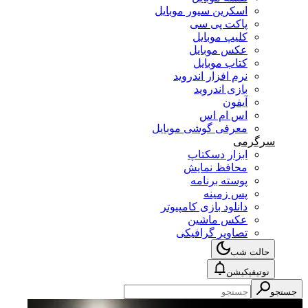
اسکرین سیور موبایل
پاکت پی سی
کلیپ موبایل
عکس موبایل
کتاب موبایل
نرم افزار اندروید
بازی اندروید
آیفون
اس ام اس
معرفی گوشی موبایل
سرگرمی
ابزار دسکتاپ
محافظ نمایش
پوسته برنامه
پس زمینه
دانلود بازی کامپیوتر
عکس ماشین
تصاویر گرافیکی
حالت شب
نوتیفیکیشن
جستجو