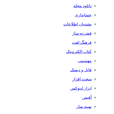
دانلود مجله
حسابداری
پشتیبان اطلاعات
فشرده ساز
فرهنگ لغت
کتاب الکترونیک
مهندسی
فایل و دیسک
سخت افزار
ابزار لینوکس
آفیس
بهینه ساز