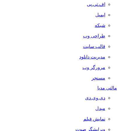
اف.تی.پی
ایمیل
شبکه
طراحی وب
قالب سایت
مدیریت دانلود
مرورگر وب
مسنجر
مالتی مدیا
دی.وی.دی
مبدل
نمایش فیلم
ویرایشگر صوت