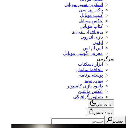
اسکرین سیور موبایل
پاکت پی سی
کلیپ موبایل
عکس موبایل
کتاب موبایل
نرم افزار اندروید
بازی اندروید
آیفون
اس ام اس
معرفی گوشی موبایل
سرگرمی
ابزار دسکتاپ
محافظ نمایش
پوسته برنامه
پس زمینه
دانلود بازی کامپیوتر
عکس ماشین
تصاویر گرافیکی
حالت شب
نوتیفیکیشن
جستجو