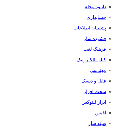
دانلود مجله
حسابداری
پشتیبان اطلاعات
فشرده ساز
فرهنگ لغت
کتاب الکترونیک
مهندسی
فایل و دیسک
سخت افزار
ابزار لینوکس
آفیس
بهینه ساز