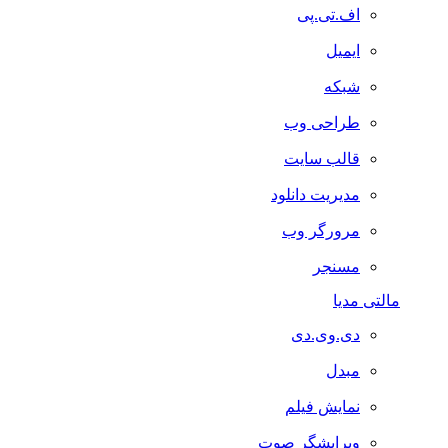
اف.تی.پی
ایمیل
شبکه
طراحی وب
قالب سایت
مدیریت دانلود
مرورگر وب
مسنجر
مالتی مدیا
دی.وی.دی
مبدل
نمایش فیلم
ویرایشگر صوت