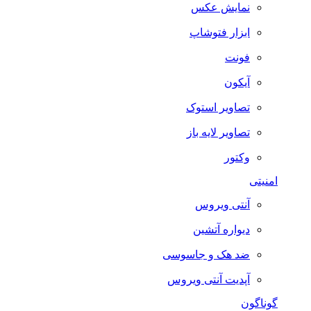
نمایش عکس
ابزار فتوشاپ
فونت
آیکون
تصاویر استوک
تصاویر لایه باز
وکتور
امنیتی
آنتی ویروس
دیواره آتشین
ضد هک و جاسوسی
آپدیت آنتی ویروس
گوناگون