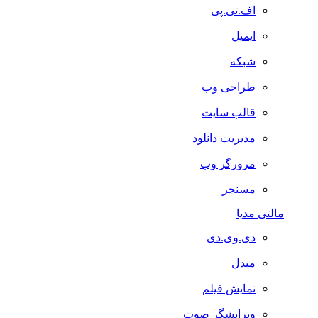
اف.تی.پی
ایمیل
شبکه
طراحی وب
قالب سایت
مدیریت دانلود
مرورگر وب
مسنجر
مالتی مدیا
دی.وی.دی
مبدل
نمایش فیلم
ویرایشگر صوت