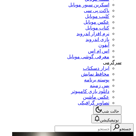
اسکرین سیور موبایل
پاکت پی سی
کلیپ موبایل
عکس موبایل
کتاب موبایل
نرم افزار اندروید
بازی اندروید
آیفون
اس ام اس
معرفی گوشی موبایل
سرگرمی
ابزار دسکتاپ
محافظ نمایش
پوسته برنامه
پس زمینه
دانلود بازی کامپیوتر
عکس ماشین
تصاویر گرافیکی
حالت شب
نوتیفیکیشن
جستجو