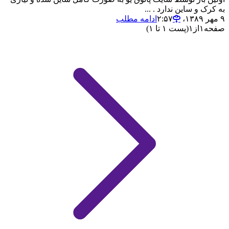
به کرک و ساین ندارد . ...
۹ مهر ۱۳۸۹،‏ ۲:۵۷
ادامه مطلب
صفحه
۱
از
۱
(پست ۱ تا ۱)