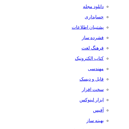
دانلود مجله
حسابداری
پشتیبان اطلاعات
فشرده ساز
فرهنگ لغت
کتاب الکترونیک
مهندسی
فایل و دیسک
سخت افزار
ابزار لینوکس
آفیس
بهینه ساز