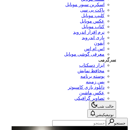
اسکرین سیور موبایل
پاکت پی سی
کلیپ موبایل
عکس موبایل
کتاب موبایل
نرم افزار اندروید
بازی اندروید
آیفون
اس ام اس
معرفی گوشی موبایل
سرگرمی
ابزار دسکتاپ
محافظ نمایش
پوسته برنامه
پس زمینه
دانلود بازی کامپیوتر
عکس ماشین
تصاویر گرافیکی
حالت شب
نوتیفیکیشن
جستجو