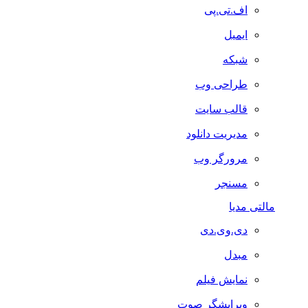
اف.تی.پی
ایمیل
شبکه
طراحی وب
قالب سایت
مدیریت دانلود
مرورگر وب
مسنجر
مالتی مدیا
دی.وی.دی
مبدل
نمایش فیلم
ویرایشگر صوت