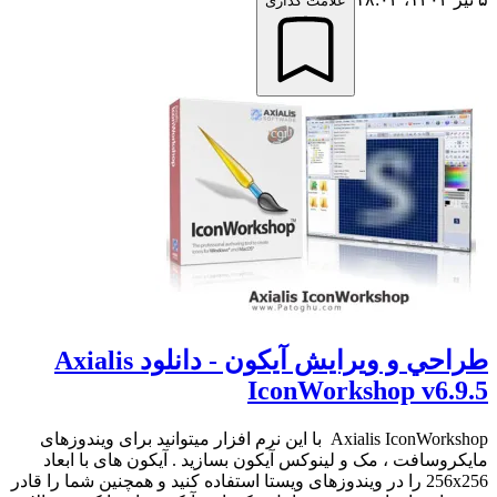
علامت گذاری
طراحي و ويرايش آيکون - دانلود Axialis
IconWorkshop v6.9.5
Axialis IconWorkshop با این نرم افزار میتوانید برای ویندوزهای
مایکروسافت ، مک و لینوکس آیکون بسازید . آیکون های با ابعاد
256x256 را در ویندوزهای ویستا استفاده کنید و همچنین شما را قادر