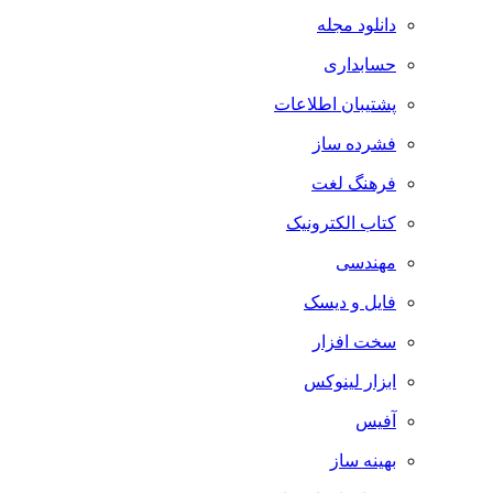
دانلود مجله
حسابداری
پشتیبان اطلاعات
فشرده ساز
فرهنگ لغت
کتاب الکترونیک
مهندسی
فایل و دیسک
سخت افزار
ابزار لینوکس
آفیس
بهینه ساز