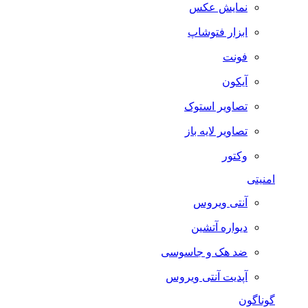
نمایش عکس
ابزار فتوشاپ
فونت
آیکون
تصاویر استوک
تصاویر لایه باز
وکتور
امنیتی
آنتی ویروس
دیواره آتشین
ضد هک و جاسوسی
آپدیت آنتی ویروس
گوناگون