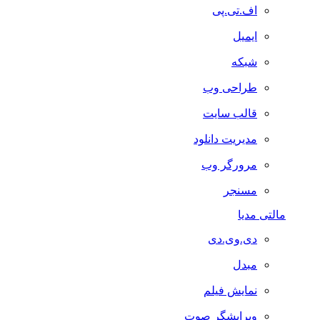
اف.تی.پی
ایمیل
شبکه
طراحی وب
قالب سایت
مدیریت دانلود
مرورگر وب
مسنجر
مالتی مدیا
دی.وی.دی
مبدل
نمایش فیلم
ویرایشگر صوت