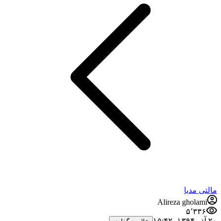
مالتی مدیا
Alireza gholami
۵٬۳۳۶
۲۰ آذر ۱۳۹۴،‏ ۱۵:۴۲