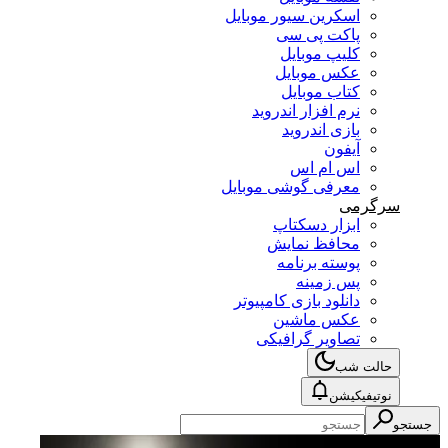
اسکرین سیور موبایل
پاکت پی سی
کلیپ موبایل
عکس موبایل
کتاب موبایل
نرم افزار اندروید
بازی اندروید
آیفون
اس ام اس
معرفی گوشی موبایل
سرگرمی
ابزار دسکتاپ
محافظ نمایش
پوسته برنامه
پس زمینه
دانلود بازی کامپیوتر
عکس ماشین
تصاویر گرافیکی
حالت شب
نوتیفیکیشن
جستجو