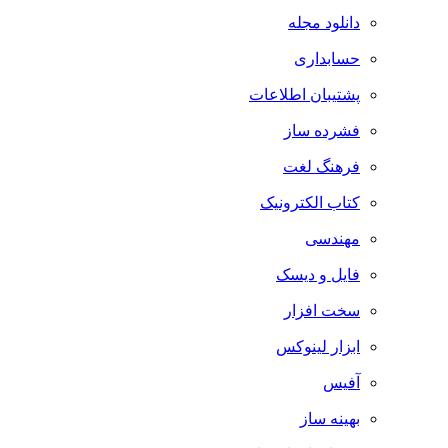
دانلود مجله
حسابداری
پشتیبان اطلاعات
فشرده ساز
فرهنگ لغت
کتاب الکترونیک
مهندسی
فایل و دیسک
سخت افزار
ابزار لینوکس
آفیس
بهینه ساز