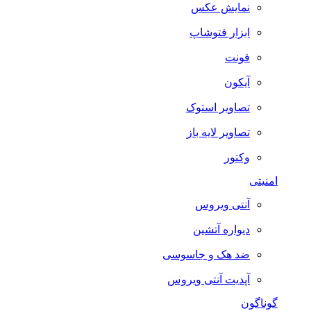
نمایش عکس
ابزار فتوشاپ
فونت
آیکون
تصاویر استوک
تصاویر لایه باز
وکتور
امنیتی
آنتی ویروس
دیواره آتشین
ضد هک و جاسوسی
آپدیت آنتی ویروس
گوناگون