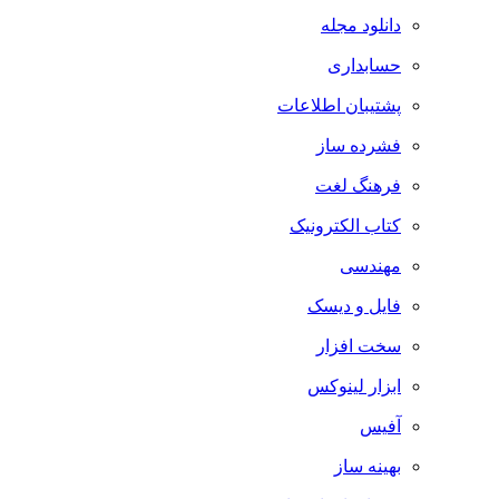
دانلود مجله
حسابداری
پشتیبان اطلاعات
فشرده ساز
فرهنگ لغت
کتاب الکترونیک
مهندسی
فایل و دیسک
سخت افزار
ابزار لینوکس
آفیس
بهینه ساز