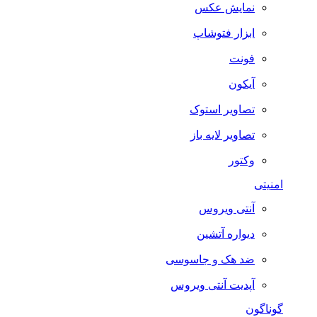
نمایش عکس
ابزار فتوشاپ
فونت
آیکون
تصاویر استوک
تصاویر لایه باز
وکتور
امنیتی
آنتی ویروس
دیواره آتشین
ضد هک و جاسوسی
آپدیت آنتی ویروس
گوناگون