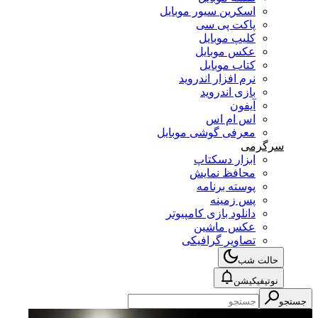
اسکرین سیور موبایل
پاکت پی سی
کلیپ موبایل
عکس موبایل
کتاب موبایل
نرم افزار اندروید
بازی اندروید
آیفون
اس ام اس
معرفی گوشی موبایل
سرگرمی
ابزار دسکتاپ
محافظ نمایش
پوسته برنامه
پس زمینه
دانلود بازی کامپیوتر
عکس ماشین
تصاویر گرافیکی
حالت شب
نوتیفیکیشن
جستجو