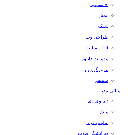
اف.تی.پی
ایمیل
شبکه
طراحی وب
قالب سایت
مدیریت دانلود
مرورگر وب
مسنجر
مالتی مدیا
دی.وی.دی
مبدل
نمایش فیلم
ویرایشگر صوت