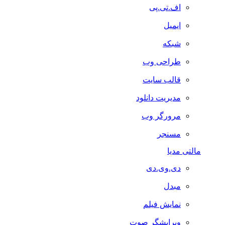
اف.تی.پی
ایمیل
شبکه
طراحی وب
قالب سایت
مدیریت دانلود
مرورگر وب
مسنجر
مالتی مدیا
دی.وی.دی
مبدل
نمایش فیلم
ویرایشگر صوت