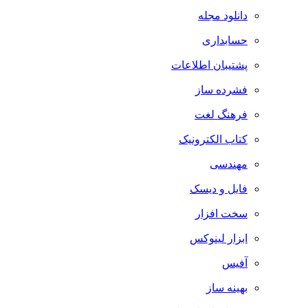
دانلود مجله
حسابداری
پشتیبان اطلاعات
فشرده ساز
فرهنگ لغت
کتاب الکترونیک
مهندسی
فایل و دیسک
سخت افزار
ابزار لینوکس
آفیس
بهینه ساز