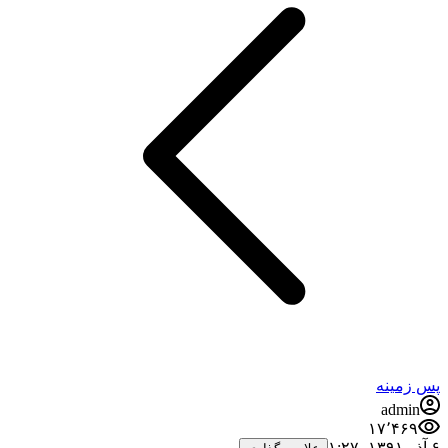
پس زمینه
admin
۱۷٬۴۶۹
۶ آذر ۱۳۹۱،‏ ۱:۲۷