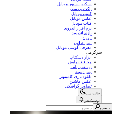
اسکرین سیور موبایل
پاکت پی سی
کلیپ موبایل
عکس موبایل
کتاب موبایل
نرم افزار اندروید
بازی اندروید
آیفون
اس ام اس
معرفی گوشی موبایل
سرگرمی
ابزار دسکتاپ
محافظ نمایش
پوسته برنامه
پس زمینه
دانلود بازی کامپیوتر
عکس ماشین
تصاویر گرافیکی
حالت شب
نوتیفیکیشن
جستجو