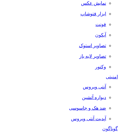
نمایش عکس
ابزار فتوشاپ
فونت
آیکون
تصاویر استوک
تصاویر لایه باز
وکتور
امنیتی
آنتی ویروس
دیواره آتشین
ضد هک و جاسوسی
آپدیت آنتی ویروس
گوناگون