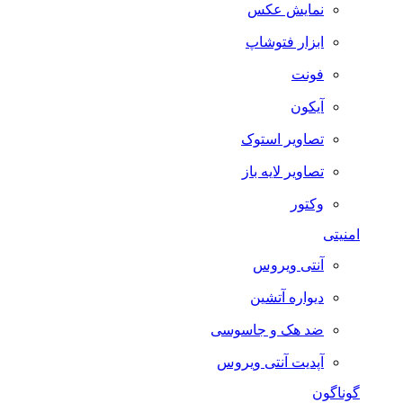
نمایش عکس
ابزار فتوشاپ
فونت
آیکون
تصاویر استوک
تصاویر لایه باز
وکتور
امنیتی
آنتی ویروس
دیواره آتشین
ضد هک و جاسوسی
آپدیت آنتی ویروس
گوناگون