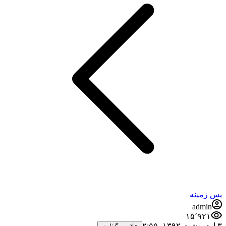
پس زمینه
admin
۱۵٬۹۲۱
۳ اردیبهشت ۱۳۹۲،‏ ۲:۵۵