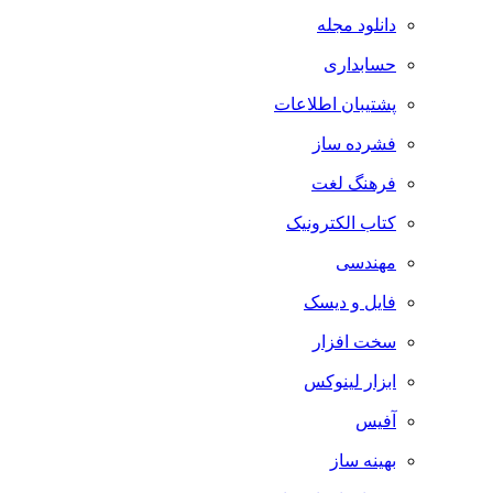
دانلود مجله
حسابداری
پشتیبان اطلاعات
فشرده ساز
فرهنگ لغت
کتاب الکترونیک
مهندسی
فایل و دیسک
سخت افزار
ابزار لینوکس
آفیس
بهینه ساز