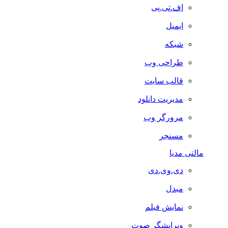
اف.تی.پی
ایمیل
شبکه
طراحی وب
قالب سایت
مدیریت دانلود
مرورگر وب
مسنجر
مالتی مدیا
دی.وی.دی
مبدل
نمایش فیلم
ویرایشگر صوت