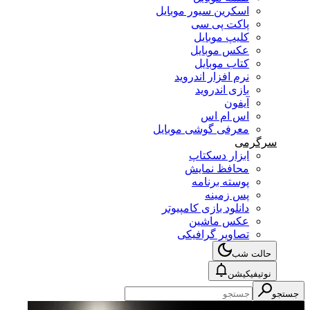
اسکرین سیور موبایل
پاکت پی سی
کلیپ موبایل
عکس موبایل
کتاب موبایل
نرم افزار اندروید
بازی اندروید
آیفون
اس ام اس
معرفی گوشی موبایل
سرگرمی
ابزار دسکتاپ
محافظ نمایش
پوسته برنامه
پس زمینه
دانلود بازی کامپیوتر
عکس ماشین
تصاویر گرافیکی
حالت شب
نوتیفیکیشن
جستجو