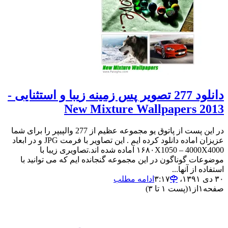
دانلود 277 تصویر پس زمینه زیبا و استثنایی -
New Mixture Wallpapers 2013
در این پست از پاتوق یو مجموعه عظیم از 277 والپیپر را برای شما
عزیزان اماده دانلود کرده ایم . این تصاویر با فرمت JPG و در ابعاد
۱۶۸۰X1050 – 4000X4000 آماده شده اند.تصاویری زیبا با
موضوعات گوناگون در این مجموعه گنجانده ایم که می توانید با
استفاده از آنها...
۳۰ دی ۱۳۹۱،‏ ۳:۱۷
ادامه مطلب
صفحه
۱
از
۱
(پست ۱ تا ۳)