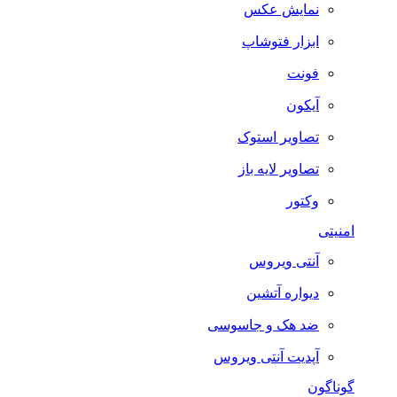
نمایش عکس
ابزار فتوشاپ
فونت
آیکون
تصاویر استوک
تصاویر لایه باز
وکتور
امنیتی
آنتی ویروس
دیواره آتشین
ضد هک و جاسوسی
آپدیت آنتی ویروس
گوناگون