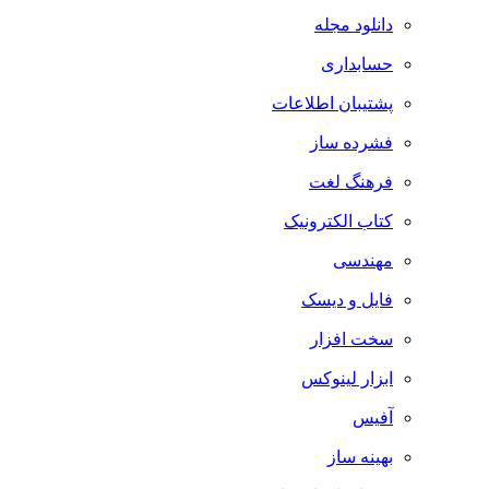
دانلود مجله
حسابداری
پشتیبان اطلاعات
فشرده ساز
فرهنگ لغت
کتاب الکترونیک
مهندسی
فایل و دیسک
سخت افزار
ابزار لینوکس
آفیس
بهینه ساز