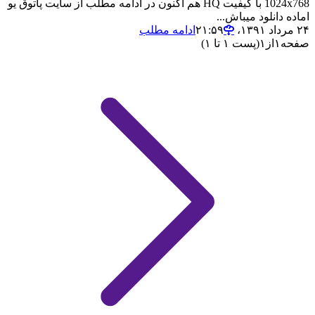
1024x768 با کیفیت HQ هم اکنون در ادامه مطلب از سایت پاتوق یو
اماده دانلود میباش...
۲۴ مرداد ۱۳۹۱،‏ ۲۱:۵۹
ادامه مطلب
صفحه
۱
از
۱
(پست ۱ تا ۱)