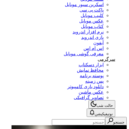
اسکرین سیور موبایل
پاکت پی سی
کلیپ موبایل
عکس موبایل
کتاب موبایل
نرم افزار اندروید
بازی اندروید
آیفون
اس ام اس
معرفی گوشی موبایل
سرگرمی
ابزار دسکتاپ
محافظ نمایش
پوسته برنامه
پس زمینه
دانلود بازی کامپیوتر
عکس ماشین
تصاویر گرافیکی
حالت شب
نوتیفیکیشن
جستجو