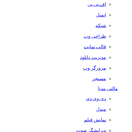
اف.تی.پی
ایمیل
شبکه
طراحی وب
قالب سایت
مدیریت دانلود
مرورگر وب
مسنجر
مالتی مدیا
دی.وی.دی
مبدل
نمایش فیلم
ویرایشگر صوت