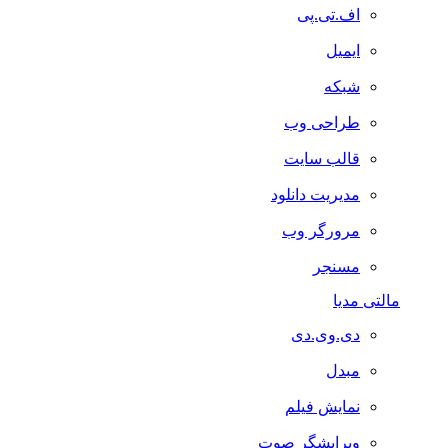
اف.تی.پی
ایمیل
شبکه
طراحی وب
قالب سایت
مدیریت دانلود
مرورگر وب
مسنجر
مالتی مدیا
دی.وی.دی
مبدل
نمایش فیلم
ویرایشگر صوت