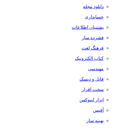
دانلود مجله
حسابداری
پشتیبان اطلاعات
فشرده ساز
فرهنگ لغت
کتاب الکترونیک
مهندسی
فایل و دیسک
سخت افزار
ابزار لینوکس
آفیس
بهینه ساز