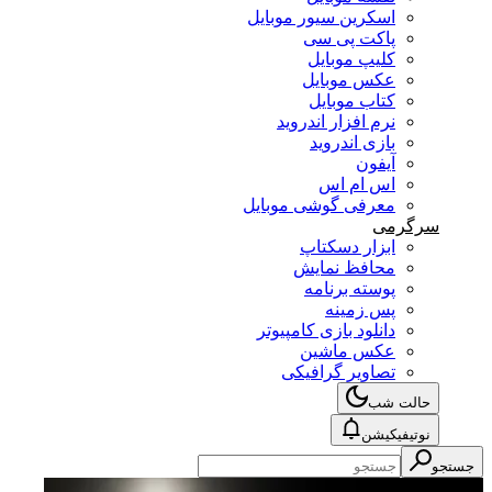
اسکرین سیور موبایل
پاکت پی سی
کلیپ موبایل
عکس موبایل
کتاب موبایل
نرم افزار اندروید
بازی اندروید
آیفون
اس ام اس
معرفی گوشی موبایل
سرگرمی
ابزار دسکتاپ
محافظ نمایش
پوسته برنامه
پس زمینه
دانلود بازی کامپیوتر
عکس ماشین
تصاویر گرافیکی
حالت شب
نوتیفیکیشن
جستجو