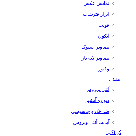
نمایش عکس
ابزار فتوشاپ
فونت
آیکون
تصاویر استوک
تصاویر لایه باز
وکتور
امنیتی
آنتی ویروس
دیواره آتشین
ضد هک و جاسوسی
آپدیت آنتی ویروس
گوناگون