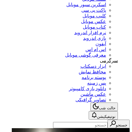
اسکرین سیور موبایل
پاکت پی سی
کلیپ موبایل
عکس موبایل
کتاب موبایل
نرم افزار اندروید
بازی اندروید
آیفون
اس ام اس
معرفی گوشی موبایل
سرگرمی
ابزار دسکتاپ
محافظ نمایش
پوسته برنامه
پس زمینه
دانلود بازی کامپیوتر
عکس ماشین
تصاویر گرافیکی
حالت شب
نوتیفیکیشن
جستجو