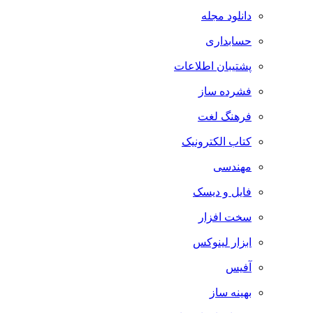
دانلود مجله
حسابداری
پشتیبان اطلاعات
فشرده ساز
فرهنگ لغت
کتاب الکترونیک
مهندسی
فایل و دیسک
سخت افزار
ابزار لینوکس
آفیس
بهینه ساز