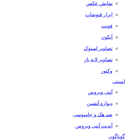
نمایش عکس
ابزار فتوشاپ
فونت
آیکون
تصاویر استوک
تصاویر لایه باز
وکتور
امنیتی
آنتی ویروس
دیواره آتشین
ضد هک و جاسوسی
آپدیت آنتی ویروس
گوناگون