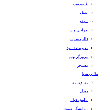
اف.تی.پی
ایمیل
شبکه
طراحی وب
قالب سایت
مدیریت دانلود
مرورگر وب
مسنجر
مالتی مدیا
دی.وی.دی
مبدل
نمایش فیلم
ویرایشگر صوت