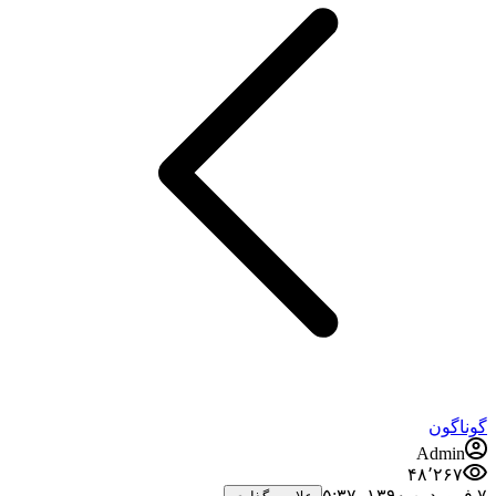
گوناگون
Admin
۴۸٬۲۶۷
۷ فروردین ۱۳۹۰،‏ ۵:۳۷