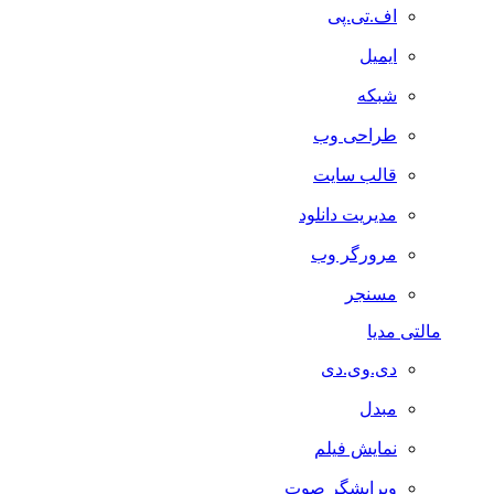
اف.تی.پی
ایمیل
شبکه
طراحی وب
قالب سایت
مدیریت دانلود
مرورگر وب
مسنجر
مالتی مدیا
دی.وی.دی
مبدل
نمایش فیلم
ویرایشگر صوت