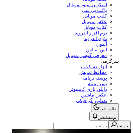
اسکرین سیور موبایل
پاکت پی سی
کلیپ موبایل
عکس موبایل
کتاب موبایل
نرم افزار اندروید
بازی اندروید
آیفون
اس ام اس
معرفی گوشی موبایل
سرگرمی
ابزار دسکتاپ
محافظ نمایش
پوسته برنامه
پس زمینه
دانلود بازی کامپیوتر
عکس ماشین
تصاویر گرافیکی
حالت شب
نوتیفیکیشن
جستجو