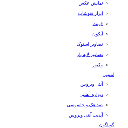
نمایش عکس
ابزار فتوشاپ
فونت
آیکون
تصاویر استوک
تصاویر لایه باز
وکتور
امنیتی
آنتی ویروس
دیواره آتشین
ضد هک و جاسوسی
آپدیت آنتی ویروس
گوناگون