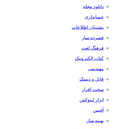
دانلود مجله
حسابداری
پشتیبان اطلاعات
فشرده ساز
فرهنگ لغت
کتاب الکترونیک
مهندسی
فایل و دیسک
سخت افزار
ابزار لینوکس
آفیس
بهینه ساز