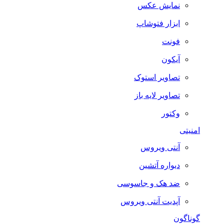
نمایش عکس
ابزار فتوشاپ
فونت
آیکون
تصاویر استوک
تصاویر لایه باز
وکتور
امنیتی
آنتی ویروس
دیواره آتشین
ضد هک و جاسوسی
آپدیت آنتی ویروس
گوناگون