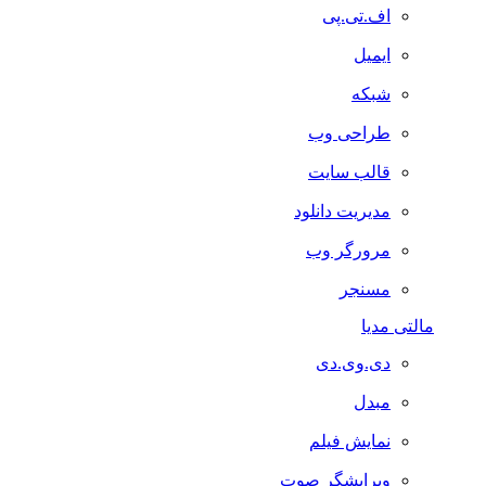
اف.تی.پی
ایمیل
شبکه
طراحی وب
قالب سایت
مدیریت دانلود
مرورگر وب
مسنجر
مالتی مدیا
دی.وی.دی
مبدل
نمایش فیلم
ویرایشگر صوت