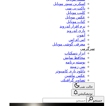
اسکرین سیور موبایل
پاکت پی سی
کلیپ موبایل
عکس موبایل
کتاب موبایل
نرم افزار اندروید
بازی اندروید
آیفون
اس ام اس
معرفی گوشی موبایل
سرگرمی
ابزار دسکتاپ
محافظ نمایش
پوسته برنامه
پس زمینه
دانلود بازی کامپیوتر
عکس ماشین
تصاویر گرافیکی
حالت شب
نوتیفیکیشن
جستجو