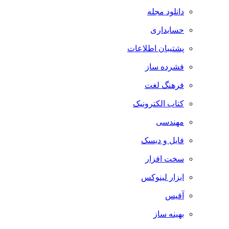
دانلود مجله
حسابداری
پشتیبان اطلاعات
فشرده ساز
فرهنگ لغت
کتاب الکترونیک
مهندسی
فایل و دیسک
سخت افزار
ابزار لینوکس
آفیس
بهینه ساز