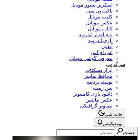
اسکرین سیور موبایل
پاکت پی سی
کلیپ موبایل
عکس موبایل
کتاب موبایل
نرم افزار اندروید
بازی اندروید
آیفون
اس ام اس
معرفی گوشی موبایل
سرگرمی
ابزار دسکتاپ
محافظ نمایش
پوسته برنامه
پس زمینه
دانلود بازی کامپیوتر
عکس ماشین
تصاویر گرافیکی
حالت شب
نوتیفیکیشن
جستجو