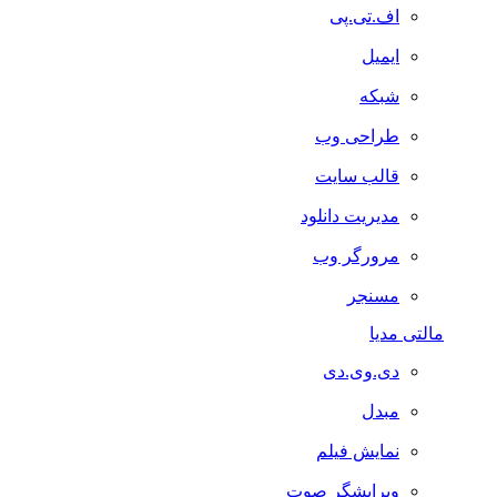
اف.تی.پی
ایمیل
شبکه
طراحی وب
قالب سایت
مدیریت دانلود
مرورگر وب
مسنجر
مالتی مدیا
دی.وی.دی
مبدل
نمایش فیلم
ویرایشگر صوت