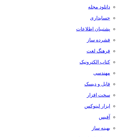
دانلود مجله
حسابداری
پشتیبان اطلاعات
فشرده ساز
فرهنگ لغت
کتاب الکترونیک
مهندسی
فایل و دیسک
سخت افزار
ابزار لینوکس
آفیس
بهینه ساز