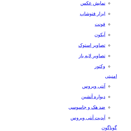
نمایش عکس
ابزار فتوشاپ
فونت
آیکون
تصاویر استوک
تصاویر لایه باز
وکتور
امنیتی
آنتی ویروس
دیواره آتشین
ضد هک و جاسوسی
آپدیت آنتی ویروس
گوناگون