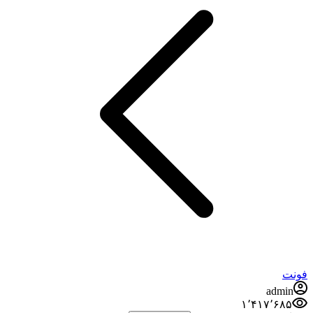
فونت
admin
۱٬۴۱۷٬۶۸۵