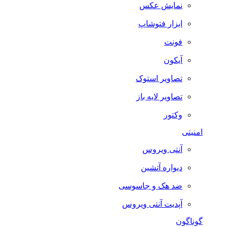
نمایش عکس
ابزار فتوشاپ
فونت
آیکون
تصاویر استوک
تصاویر لایه باز
وکتور
امنیتی
آنتی ویروس
دیواره آتشین
ضد هک و جاسوسی
آپدیت آنتی ویروس
گوناگون