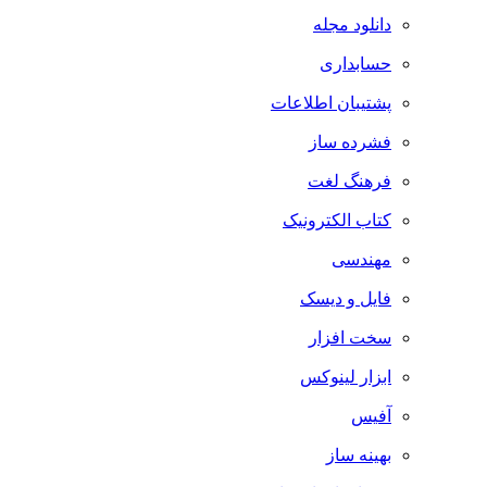
دانلود مجله
حسابداری
پشتیبان اطلاعات
فشرده ساز
فرهنگ لغت
کتاب الکترونیک
مهندسی
فایل و دیسک
سخت افزار
ابزار لینوکس
آفیس
بهینه ساز