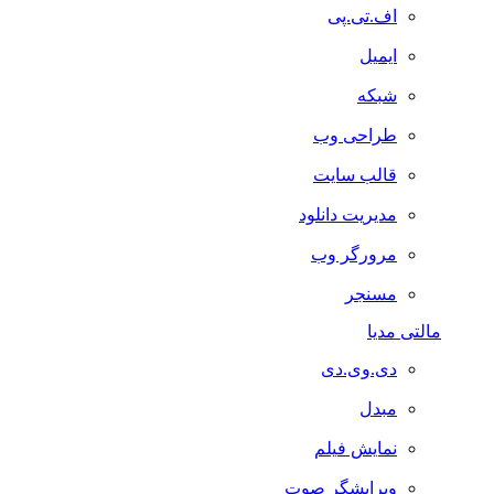
اف.تی.پی
ایمیل
شبکه
طراحی وب
قالب سایت
مدیریت دانلود
مرورگر وب
مسنجر
مالتی مدیا
دی.وی.دی
مبدل
نمایش فیلم
ویرایشگر صوت