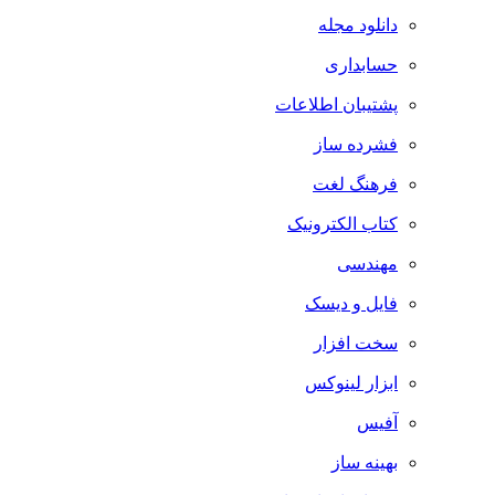
دانلود مجله
حسابداری
پشتیبان اطلاعات
فشرده ساز
فرهنگ لغت
کتاب الکترونیک
مهندسی
فایل و دیسک
سخت افزار
ابزار لینوکس
آفیس
بهینه ساز