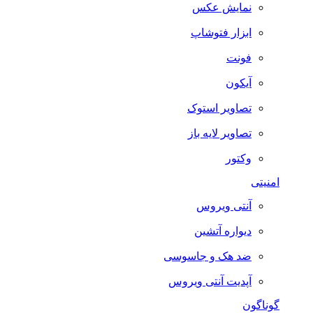
نمایش عکس
ابزار فتوشاپ
فونت
آیکون
تصاویر استوک
تصاویر لایه باز
وکتور
امنیتی
آنتی ویروس
دیواره آتشین
ضد هک و جاسوسی
آپدیت آنتی ویروس
گوناگون