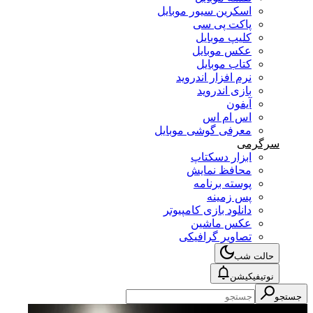
اسکرین سیور موبایل
پاکت پی سی
کلیپ موبایل
عکس موبایل
کتاب موبایل
نرم افزار اندروید
بازی اندروید
آیفون
اس ام اس
معرفی گوشی موبایل
سرگرمی
ابزار دسکتاپ
محافظ نمایش
پوسته برنامه
پس زمینه
دانلود بازی کامپیوتر
عکس ماشین
تصاویر گرافیکی
حالت شب
نوتیفیکیشن
جستجو