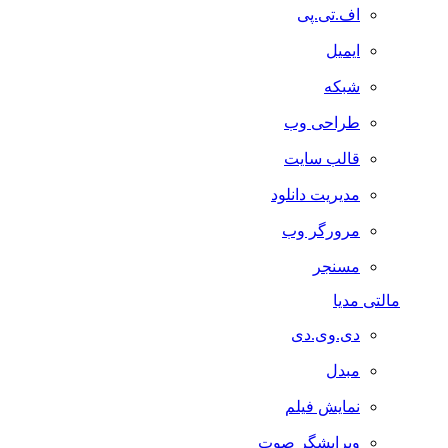
اف.تی.پی
ایمیل
شبکه
طراحی وب
قالب سایت
مدیریت دانلود
مرورگر وب
مسنجر
مالتی مدیا
دی.وی.دی
مبدل
نمایش فیلم
ویرایشگر صوت