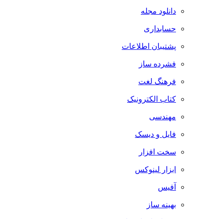
دانلود مجله
حسابداری
پشتیبان اطلاعات
فشرده ساز
فرهنگ لغت
کتاب الکترونیک
مهندسی
فایل و دیسک
سخت افزار
ابزار لینوکس
آفیس
بهینه ساز