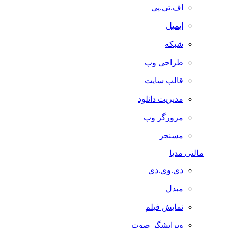
اف.تی.پی
ایمیل
شبکه
طراحی وب
قالب سایت
مدیریت دانلود
مرورگر وب
مسنجر
مالتی مدیا
دی.وی.دی
مبدل
نمایش فیلم
ویرایشگر صوت