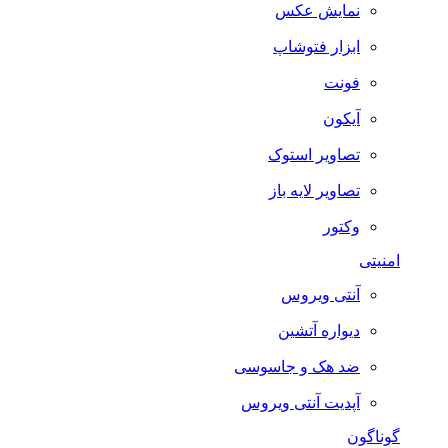
نمایش عکس
ابزار فتوشاپ
فونت
آیکون
تصاویر استوک
تصاویر لایه باز
وکتور
امنیتی
آنتی ویروس
دیواره آتشین
ضد هک و جاسوسی
آپدیت آنتی ویروس
گوناگون