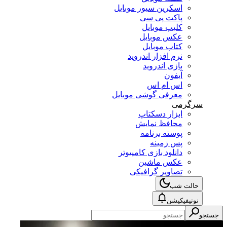
اسکرین سیور موبایل
پاکت پی سی
کلیپ موبایل
عکس موبایل
کتاب موبایل
نرم افزار اندروید
بازی اندروید
آیفون
اس ام اس
معرفی گوشی موبایل
سرگرمی
ابزار دسکتاپ
محافظ نمایش
پوسته برنامه
پس زمینه
دانلود بازی کامپیوتر
عکس ماشین
تصاویر گرافیکی
حالت شب
نوتیفیکیشن
جستجو