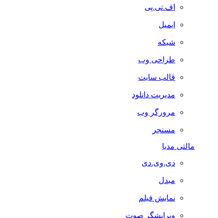
اف.تی.پی
ایمیل
شبکه
طراحی وب
قالب سایت
مدیریت دانلود
مرورگر وب
مسنجر
مالتی مدیا
دی.وی.دی
مبدل
نمایش فیلم
ویرایشگر صوت