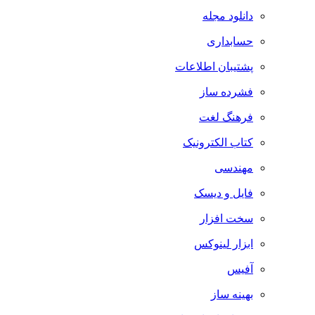
دانلود مجله
حسابداری
پشتیبان اطلاعات
فشرده ساز
فرهنگ لغت
کتاب الکترونیک
مهندسی
فایل و دیسک
سخت افزار
ابزار لینوکس
آفیس
بهینه ساز