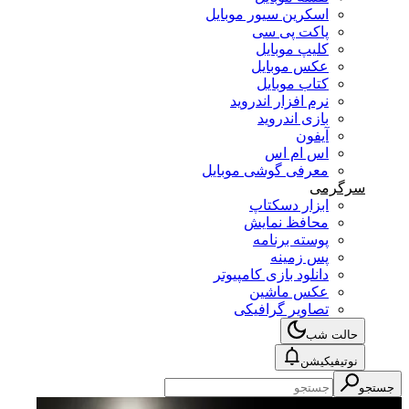
اسکرین سیور موبایل
پاکت پی سی
کلیپ موبایل
عکس موبایل
کتاب موبایل
نرم افزار اندروید
بازی اندروید
آیفون
اس ام اس
معرفی گوشی موبایل
سرگرمی
ابزار دسکتاپ
محافظ نمایش
پوسته برنامه
پس زمینه
دانلود بازی کامپیوتر
عکس ماشین
تصاویر گرافیکی
حالت شب
نوتیفیکیشن
جستجو