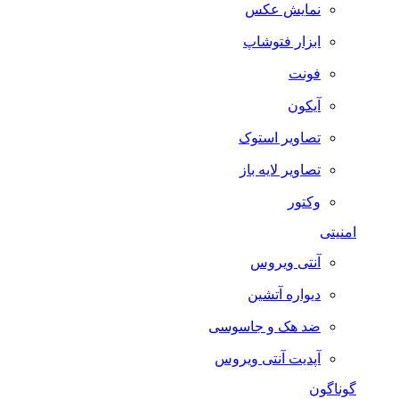
نمایش عکس
ابزار فتوشاپ
فونت
آیکون
تصاویر استوک
تصاویر لایه باز
وکتور
امنیتی
آنتی ویروس
دیواره آتشین
ضد هک و جاسوسی
آپدیت آنتی ویروس
گوناگون