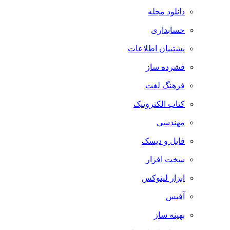
دانلود مجله
حسابداری
پشتیبان اطلاعات
فشرده ساز
فرهنگ لغت
کتاب الکترونیک
مهندسی
فایل و دیسک
سخت افزار
ابزار لینوکس
آفیس
بهینه ساز