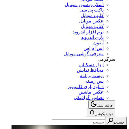
اسکرین سیور موبایل
پاکت پی سی
کلیپ موبایل
عکس موبایل
کتاب موبایل
نرم افزار اندروید
بازی اندروید
آیفون
اس ام اس
معرفی گوشی موبایل
سرگرمی
ابزار دسکتاپ
محافظ نمایش
پوسته برنامه
پس زمینه
دانلود بازی کامپیوتر
عکس ماشین
تصاویر گرافیکی
حالت شب
نوتیفیکیشن
جستجو