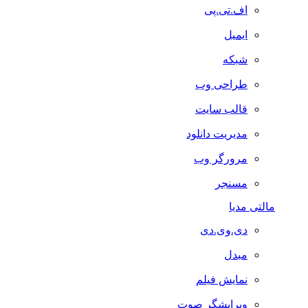
اف.تی.پی
ایمیل
شبکه
طراحی وب
قالب سایت
مدیریت دانلود
مرورگر وب
مسنجر
مالتی مدیا
دی.وی.دی
مبدل
نمایش فیلم
ویرایشگر صوت