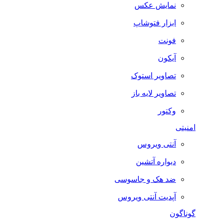
نمایش عکس
ابزار فتوشاپ
فونت
آیکون
تصاویر استوک
تصاویر لایه باز
وکتور
امنیتی
آنتی ویروس
دیواره آتشین
ضد هک و جاسوسی
آپدیت آنتی ویروس
گوناگون