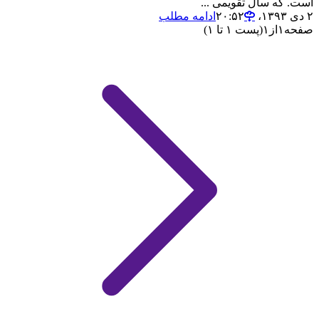
است. که سال تقویمی ...
۲ دی ۱۳۹۳،‏ ۲۰:۵۲
ادامه مطلب
صفحه
۱
از
۱
(پست ۱ تا ۱)