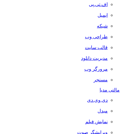
اف.تی.پی
ایمیل
شبکه
طراحی وب
قالب سایت
مدیریت دانلود
مرورگر وب
مسنجر
مالتی مدیا
دی.وی.دی
مبدل
نمایش فیلم
ویرایشگر صوت