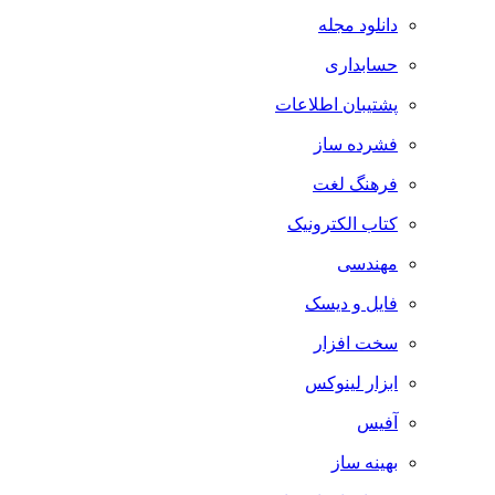
دانلود مجله
حسابداری
پشتیبان اطلاعات
فشرده ساز
فرهنگ لغت
کتاب الکترونیک
مهندسی
فایل و دیسک
سخت افزار
ابزار لینوکس
آفیس
بهینه ساز