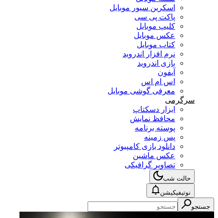
اسکرین سیور موبایل
پاکت پی سی
کلیپ موبایل
عکس موبایل
کتاب موبایل
نرم افزار اندروید
بازی اندروید
آیفون
اس ام اس
معرفی گوشی موبایل
سرگرمی
ابزار دسکتاپ
محافظ نمایش
پوسته برنامه
پس زمینه
دانلود بازی کامپیوتر
عکس ماشین
تصاویر گرافیکی
حالت شب
نوتیفیکیشن
جستجو