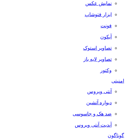
نمایش عکس
ابزار فتوشاپ
فونت
آیکون
تصاویر استوک
تصاویر لایه باز
وکتور
امنیتی
آنتی ویروس
دیواره آتشین
ضد هک و جاسوسی
آپدیت آنتی ویروس
گوناگون