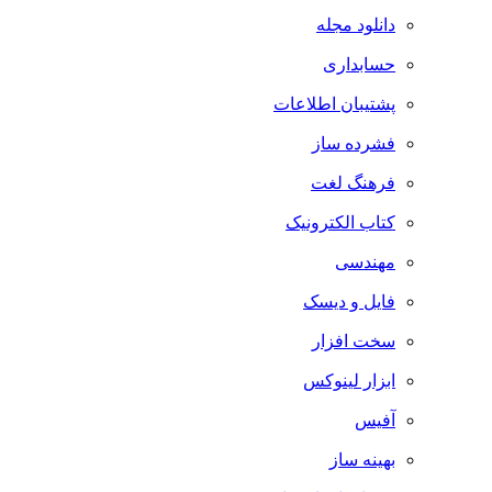
دانلود مجله
حسابداری
پشتیبان اطلاعات
فشرده ساز
فرهنگ لغت
کتاب الکترونیک
مهندسی
فایل و دیسک
سخت افزار
ابزار لینوکس
آفیس
بهینه ساز