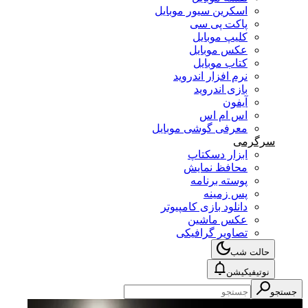
اسکرین سیور موبایل
پاکت پی سی
کلیپ موبایل
عکس موبایل
کتاب موبایل
نرم افزار اندروید
بازی اندروید
آیفون
اس ام اس
معرفی گوشی موبایل
سرگرمی
ابزار دسکتاپ
محافظ نمایش
پوسته برنامه
پس زمینه
دانلود بازی کامپیوتر
عکس ماشین
تصاویر گرافیکی
حالت شب
نوتیفیکیشن
جستجو