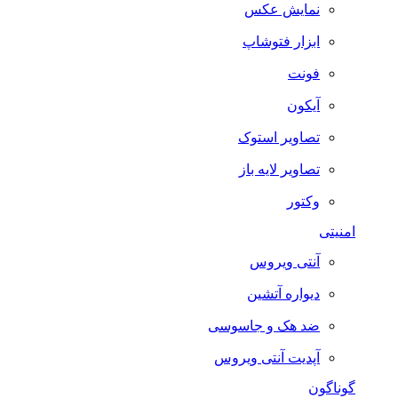
نمایش عکس
ابزار فتوشاپ
فونت
آیکون
تصاویر استوک
تصاویر لایه باز
وکتور
امنیتی
آنتی ویروس
دیواره آتشین
ضد هک و جاسوسی
آپدیت آنتی ویروس
گوناگون