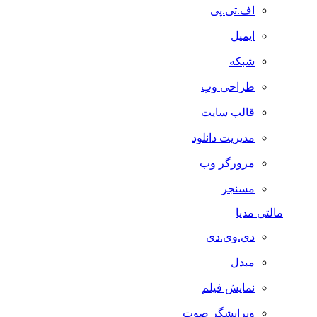
اف.تی.پی
ایمیل
شبکه
طراحی وب
قالب سایت
مدیریت دانلود
مرورگر وب
مسنجر
مالتی مدیا
دی.وی.دی
مبدل
نمایش فیلم
ویرایشگر صوت