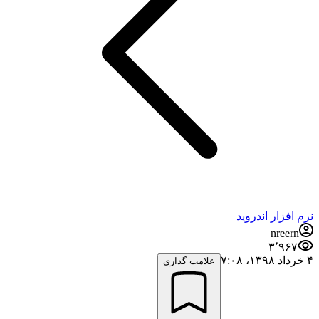
نرم افزار اندروید
nreern
۳٬۹۶۷
۴ خرداد ۱۳۹۸،‏ ۷:۰۸
علامت گذاری