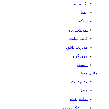
اف.تی.پی
ایمیل
شبکه
طراحی وب
قالب سایت
مدیریت دانلود
مرورگر وب
مسنجر
مالتی مدیا
دی.وی.دی
مبدل
نمایش فیلم
ویرایشگر صوت