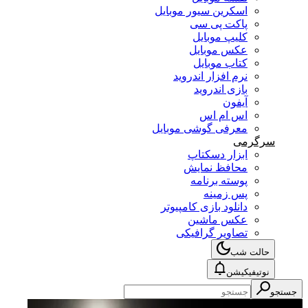
اسکرین سیور موبایل
پاکت پی سی
کلیپ موبایل
عکس موبایل
کتاب موبایل
نرم افزار اندروید
بازی اندروید
آیفون
اس ام اس
معرفی گوشی موبایل
سرگرمی
ابزار دسکتاپ
محافظ نمایش
پوسته برنامه
پس زمینه
دانلود بازی کامپیوتر
عکس ماشین
تصاویر گرافیکی
حالت شب
نوتیفیکیشن
جستجو