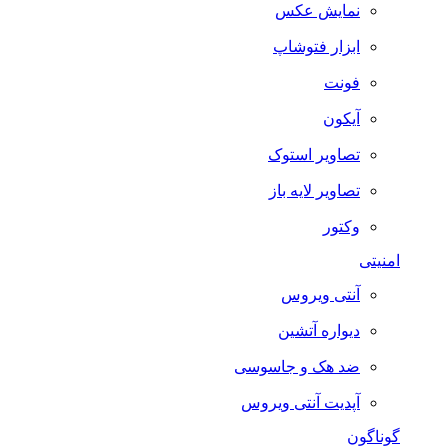
نمایش عکس
ابزار فتوشاپ
فونت
آیکون
تصاویر استوک
تصاویر لایه باز
وکتور
امنیتی
آنتی ویروس
دیواره آتشین
ضد هک و جاسوسی
آپدیت آنتی ویروس
گوناگون