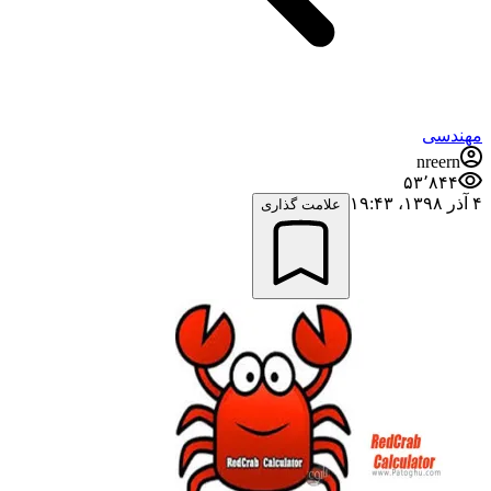
مهندسی
nreern
۵۳٬۸۴۴
۴ آذر ۱۳۹۸،‏ ۱۹:۴۳
علامت گذاری