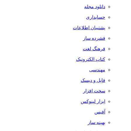
دانلود مجله
حسابداری
پشتیبان اطلاعات
فشرده ساز
فرهنگ لغت
کتاب الکترونیک
مهندسی
فایل و دیسک
سخت افزار
ابزار لینوکس
آفیس
بهینه ساز