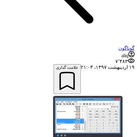
گوناگون
aliq
۷٬۴۸۳
۱۹ اردیبهشت ۱۳۹۷،‏ ۲۱:۰۳
علامت گذاری