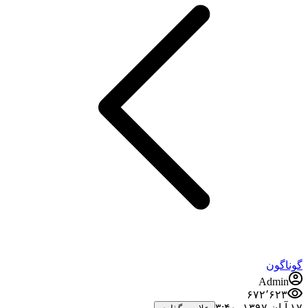
گوناگون
Admin
۶۷۲٬۶۲۳
۱۷ آبان ۱۳۹۷،‏ ۳:۴۰