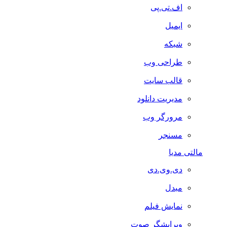
اف.تی.پی
ایمیل
شبکه
طراحی وب
قالب سایت
مدیریت دانلود
مرورگر وب
مسنجر
مالتی مدیا
دی.وی.دی
مبدل
نمایش فیلم
ویرایشگر صوت