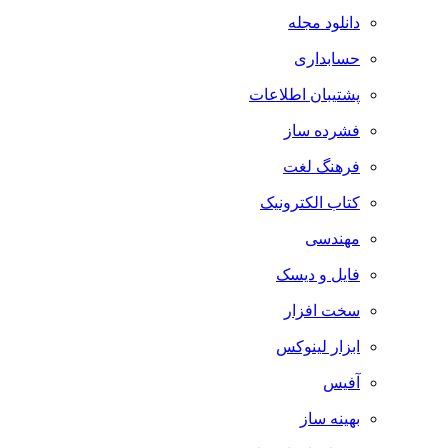
دانلود مجله
حسابداری
پشتیبان اطلاعات
فشرده ساز
فرهنگ لغت
کتاب الکترونیک
مهندسی
فایل و دیسک
سخت افزار
ابزار لینوکس
آفیس
بهینه ساز