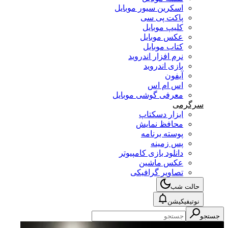
اسکرین سیور موبایل
پاکت پی سی
کلیپ موبایل
عکس موبایل
کتاب موبایل
نرم افزار اندروید
بازی اندروید
آیفون
اس ام اس
معرفی گوشی موبایل
سرگرمی
ابزار دسکتاپ
محافظ نمایش
پوسته برنامه
پس زمینه
دانلود بازی کامپیوتر
عکس ماشین
تصاویر گرافیکی
حالت شب
نوتیفیکیشن
جستجو