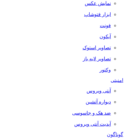
نمایش عکس
ابزار فتوشاپ
فونت
آیکون
تصاویر استوک
تصاویر لایه باز
وکتور
امنیتی
آنتی ویروس
دیواره آتشین
ضد هک و جاسوسی
آپدیت آنتی ویروس
گوناگون