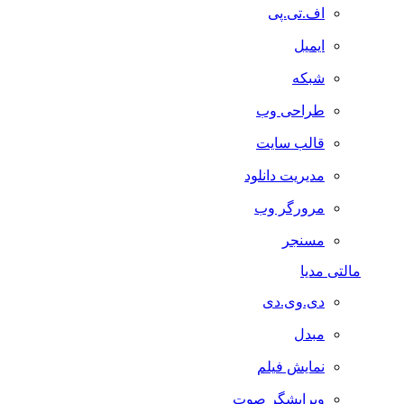
اف.تی.پی
ایمیل
شبکه
طراحی وب
قالب سایت
مدیریت دانلود
مرورگر وب
مسنجر
مالتی مدیا
دی.وی.دی
مبدل
نمایش فیلم
ویرایشگر صوت