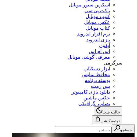
اسکرین سیور موبایل
پاکت پی سی
کلیپ موبایل
عکس موبایل
کتاب موبایل
نرم افزار اندروید
بازی اندروید
آیفون
اس ام اس
معرفی گوشی موبایل
سرگرمی
ابزار دسکتاپ
محافظ نمایش
پوسته برنامه
پس زمینه
دانلود بازی کامپیوتر
عکس ماشین
تصاویر گرافیکی
حالت شب
نوتیفیکیشن
جستجو