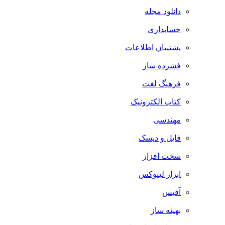
دانلود مجله
حسابداری
پشتیبان اطلاعات
فشرده ساز
فرهنگ لغت
کتاب الکترونیک
مهندسی
فایل و دیسک
سخت افزار
ابزار لینوکس
آفیس
بهینه ساز