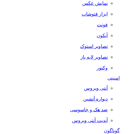
نمایش عکس
ابزار فتوشاپ
فونت
آیکون
تصاویر استوک
تصاویر لایه باز
وکتور
امنیتی
آنتی ویروس
دیواره آتشین
ضد هک و جاسوسی
آپدیت آنتی ویروس
گوناگون