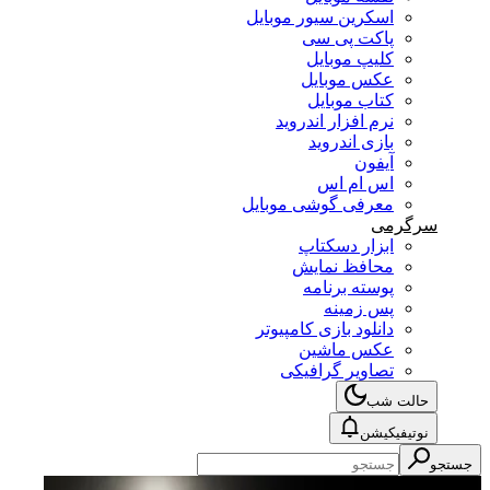
اسکرین سیور موبایل
پاکت پی سی
کلیپ موبایل
عکس موبایل
کتاب موبایل
نرم افزار اندروید
بازی اندروید
آیفون
اس ام اس
معرفی گوشی موبایل
سرگرمی
ابزار دسکتاپ
محافظ نمایش
پوسته برنامه
پس زمینه
دانلود بازی کامپیوتر
عکس ماشین
تصاویر گرافیکی
حالت شب
نوتیفیکیشن
جستجو