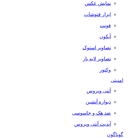
نمایش عکس
ابزار فتوشاپ
فونت
آیکون
تصاویر استوک
تصاویر لایه باز
وکتور
امنیتی
آنتی ویروس
دیواره آتشین
ضد هک و جاسوسی
آپدیت آنتی ویروس
گوناگون