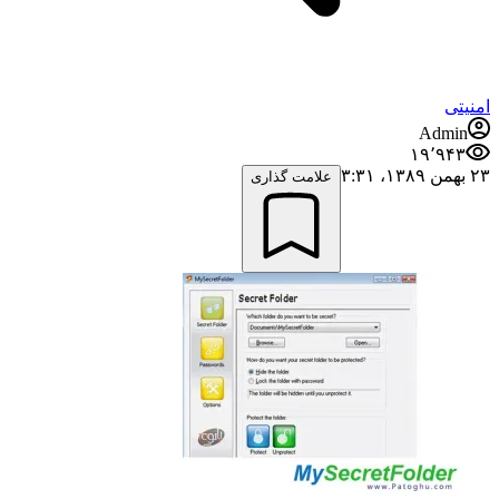
امنیتی
Admin
۱۹٬۹۴۳
۲۳ بهمن ۱۳۸۹،‏ ۳:۳۱
علامت گذاری