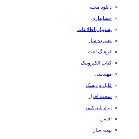
دانلود مجله
حسابداری
پشتیبان اطلاعات
فشرده ساز
فرهنگ لغت
کتاب الکترونیک
مهندسی
فایل و دیسک
سخت افزار
ابزار لینوکس
آفیس
بهینه ساز