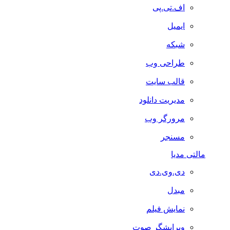
اف.تی.پی
ایمیل
شبکه
طراحی وب
قالب سایت
مدیریت دانلود
مرورگر وب
مسنجر
مالتی مدیا
دی.وی.دی
مبدل
نمایش فیلم
ویرایشگر صوت