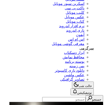
اسکرین سیور موبایل
پاکت پی سی
کلیپ موبایل
عکس موبایل
کتاب موبایل
نرم افزار اندروید
بازی اندروید
آیفون
اس ام اس
معرفی گوشی موبایل
سرگرمی
ابزار دسکتاپ
محافظ نمایش
پوسته برنامه
پس زمینه
دانلود بازی کامپیوتر
عکس ماشین
تصاویر گرافیکی
حالت شب
نوتیفیکیشن
جستجو