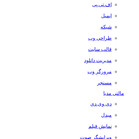
اف.تی.پی
ایمیل
شبکه
طراحی وب
قالب سایت
مدیریت دانلود
مرورگر وب
مسنجر
مالتی مدیا
دی.وی.دی
مبدل
نمایش فیلم
ویرایشگر صوت