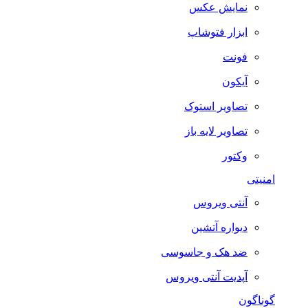
نمایش عکس
ابزار فتوشاپ
فونت
آیکون
تصاویر استوک
تصاویر لایه باز
وکتور
امنیتی
آنتی ویروس
دیواره آتشین
ضد هک و جاسوسی
آپدیت آنتی ویروس
گوناگون