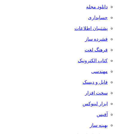
دانلود مجله
حسابداری
پشتیبان اطلاعات
فشرده ساز
فرهنگ لغت
کتاب الکترونیک
مهندسی
فایل و دیسک
سخت افزار
ابزار لینوکس
آفیس
بهینه ساز