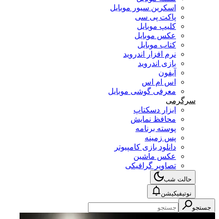
اسکرین سیور موبایل
پاکت پی سی
کلیپ موبایل
عکس موبایل
کتاب موبایل
نرم افزار اندروید
بازی اندروید
آیفون
اس ام اس
معرفی گوشی موبایل
سرگرمی
ابزار دسکتاپ
محافظ نمایش
پوسته برنامه
پس زمینه
دانلود بازی کامپیوتر
عکس ماشین
تصاویر گرافیکی
حالت شب
نوتیفیکیشن
جستجو