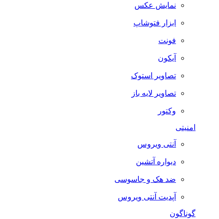
نمایش عکس
ابزار فتوشاپ
فونت
آیکون
تصاویر استوک
تصاویر لایه باز
وکتور
امنیتی
آنتی ویروس
دیواره آتشین
ضد هک و جاسوسی
آپدیت آنتی ویروس
گوناگون