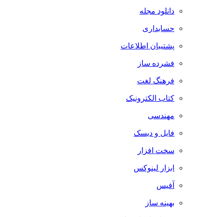
دانلود مجله
حسابداری
پشتیبان اطلاعات
فشرده ساز
فرهنگ لغت
کتاب الکترونیک
مهندسی
فایل و دیسک
سخت افزار
ابزار لینوکس
آفیس
بهینه ساز