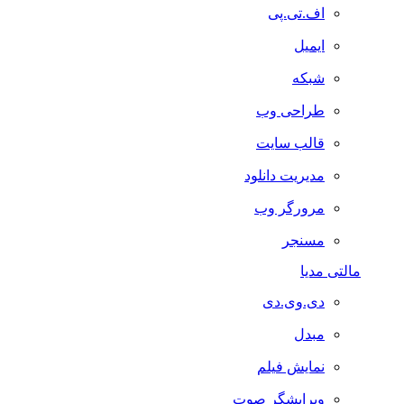
اف.تی.پی
ایمیل
شبکه
طراحی وب
قالب سایت
مدیریت دانلود
مرورگر وب
مسنجر
مالتی مدیا
دی.وی.دی
مبدل
نمایش فیلم
ویرایشگر صوت