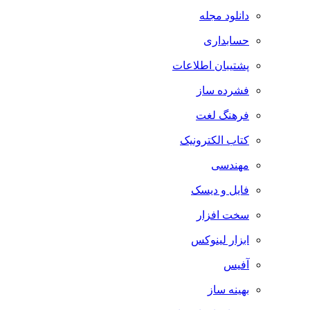
دانلود مجله
حسابداری
پشتیبان اطلاعات
فشرده ساز
فرهنگ لغت
کتاب الکترونیک
مهندسی
فایل و دیسک
سخت افزار
ابزار لینوکس
آفیس
بهینه ساز