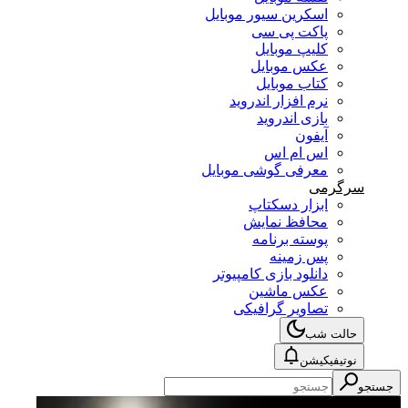
اسکرین سیور موبایل
پاکت پی سی
کلیپ موبایل
عکس موبایل
کتاب موبایل
نرم افزار اندروید
بازی اندروید
آیفون
اس ام اس
معرفی گوشی موبایل
سرگرمی
ابزار دسکتاپ
محافظ نمایش
پوسته برنامه
پس زمینه
دانلود بازی کامپیوتر
عکس ماشین
تصاویر گرافیکی
حالت شب
نوتیفیکیشن
جستجو