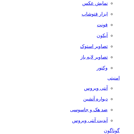
نمایش عکس
ابزار فتوشاپ
فونت
آیکون
تصاویر استوک
تصاویر لایه باز
وکتور
امنیتی
آنتی ویروس
دیواره آتشین
ضد هک و جاسوسی
آپدیت آنتی ویروس
گوناگون