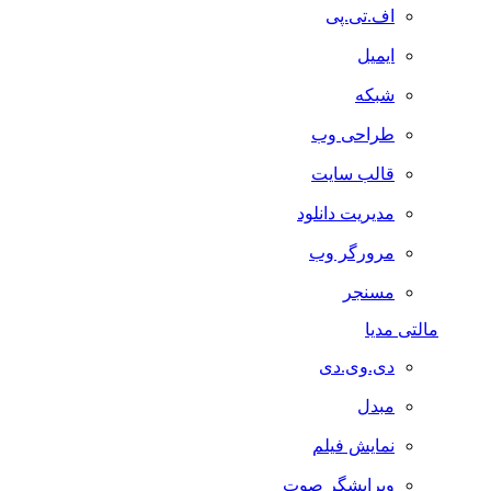
اف.تی.پی
ایمیل
شبکه
طراحی وب
قالب سایت
مدیریت دانلود
مرورگر وب
مسنجر
مالتی مدیا
دی.وی.دی
مبدل
نمایش فیلم
ویرایشگر صوت