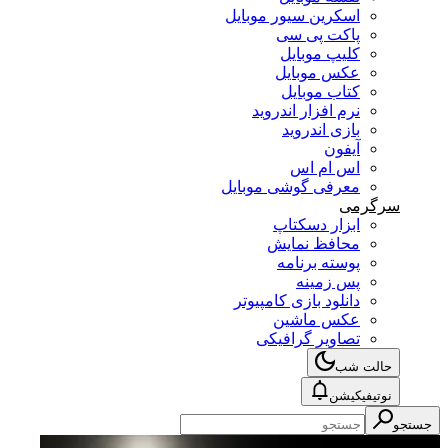
اسکرین سیور موبایل
پاکت پی سی
کلیپ موبایل
عکس موبایل
کتاب موبایل
نرم افزار اندروید
بازی اندروید
آیفون
اس ام اس
معرفی گوشی موبایل
سرگرمی
ابزار دسکتاپ
محافظ نمایش
پوسته برنامه
پس زمینه
دانلود بازی کامپیوتر
عکس ماشین
تصاویر گرافیکی
حالت شب
نوتیفیکیشن
جستجو