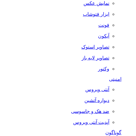
نمایش عکس
ابزار فتوشاپ
فونت
آیکون
تصاویر استوک
تصاویر لایه باز
وکتور
امنیتی
آنتی ویروس
دیواره آتشین
ضد هک و جاسوسی
آپدیت آنتی ویروس
گوناگون