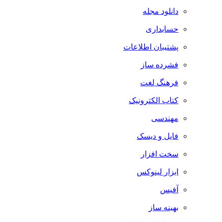
دانلود مجله
حسابداری
پشتیبان اطلاعات
فشرده ساز
فرهنگ لغت
کتاب الکترونیک
مهندسی
فایل و دیسک
سخت افزار
ابزار لینوکس
آفیس
بهینه ساز