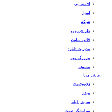
اف.تی.پی
ایمیل
شبکه
طراحی وب
قالب سایت
مدیریت دانلود
مرورگر وب
مسنجر
مالتی مدیا
دی.وی.دی
مبدل
نمایش فیلم
ویرایشگر صوت