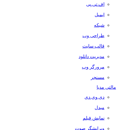
اف.تی.پی
ایمیل
شبکه
طراحی وب
قالب سایت
مدیریت دانلود
مرورگر وب
مسنجر
مالتی مدیا
دی.وی.دی
مبدل
نمایش فیلم
ویرایشگر صوت