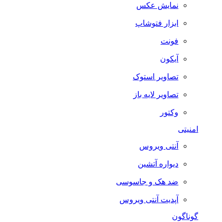
نمایش عکس
ابزار فتوشاپ
فونت
آیکون
تصاویر استوک
تصاویر لایه باز
وکتور
امنیتی
آنتی ویروس
دیواره آتشین
ضد هک و جاسوسی
آپدیت آنتی ویروس
گوناگون