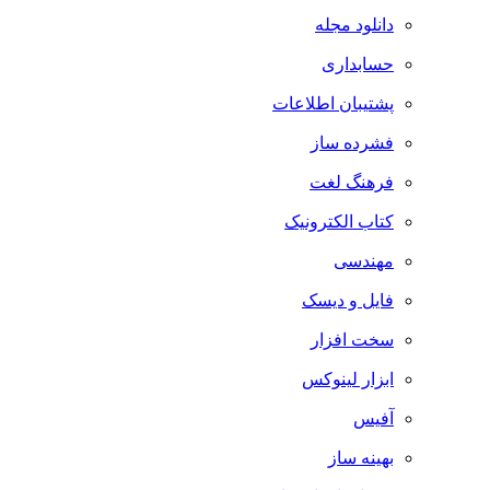
دانلود مجله
حسابداری
پشتیبان اطلاعات
فشرده ساز
فرهنگ لغت
کتاب الکترونیک
مهندسی
فایل و دیسک
سخت افزار
ابزار لینوکس
آفیس
بهینه ساز