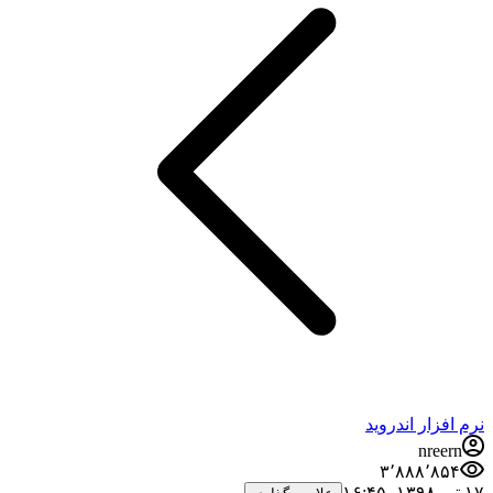
نرم افزار اندروید
nreern
۳٬۸۸۸٬۸۵۴
۱۷ تیر ۱۳۹۸،‏ ۱۶:۴۵