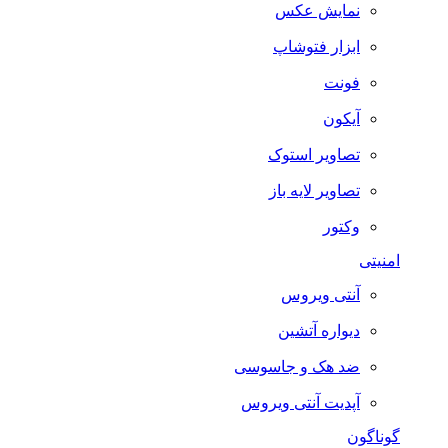
نمایش عکس
ابزار فتوشاپ
فونت
آیکون
تصاویر استوک
تصاویر لایه باز
وکتور
امنیتی
آنتی ویروس
دیواره آتشین
ضد هک و جاسوسی
آپدیت آنتی ویروس
گوناگون