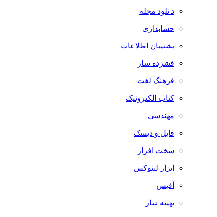
دانلود مجله
حسابداری
پشتیبان اطلاعات
فشرده ساز
فرهنگ لغت
کتاب الکترونیک
مهندسی
فایل و دیسک
سخت افزار
ابزار لینوکس
آفیس
بهینه ساز