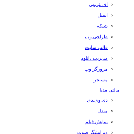
اف.تی.پی
ایمیل
شبکه
طراحی وب
قالب سایت
مدیریت دانلود
مرورگر وب
مسنجر
مالتی مدیا
دی.وی.دی
مبدل
نمایش فیلم
ویرایشگر صوت