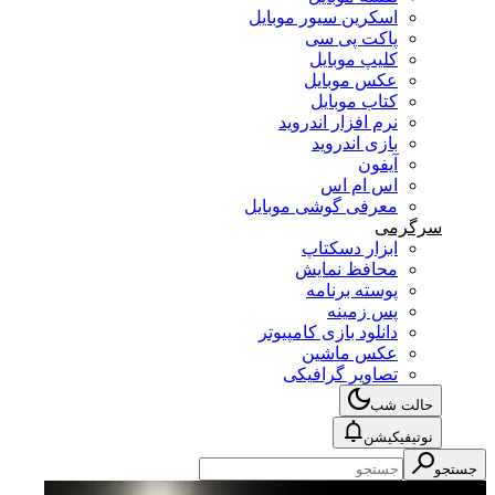
اسکرین سیور موبایل
پاکت پی سی
کلیپ موبایل
عکس موبایل
کتاب موبایل
نرم افزار اندروید
بازی اندروید
آیفون
اس ام اس
معرفی گوشی موبایل
سرگرمی
ابزار دسکتاپ
محافظ نمایش
پوسته برنامه
پس زمینه
دانلود بازی کامپیوتر
عکس ماشین
تصاویر گرافیکی
حالت شب
نوتیفیکیشن
جستجو