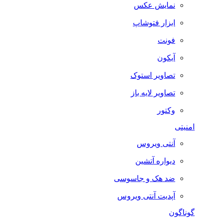
نمایش عکس
ابزار فتوشاپ
فونت
آیکون
تصاویر استوک
تصاویر لایه باز
وکتور
امنیتی
آنتی ویروس
دیواره آتشین
ضد هک و جاسوسی
آپدیت آنتی ویروس
گوناگون