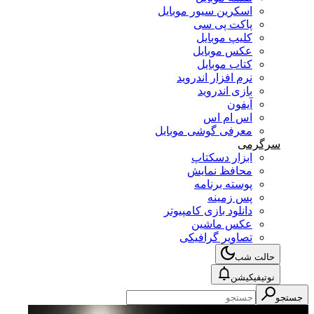
اسکرین سیور موبایل
پاکت پی سی
کلیپ موبایل
عکس موبایل
کتاب موبایل
نرم افزار اندروید
بازی اندروید
آیفون
اس ام اس
معرفی گوشی موبایل
سرگرمی
ابزار دسکتاپ
محافظ نمایش
پوسته برنامه
پس زمینه
دانلود بازی کامپیوتر
عکس ماشین
تصاویر گرافیکی
حالت شب
نوتیفیکیشن
جستجو