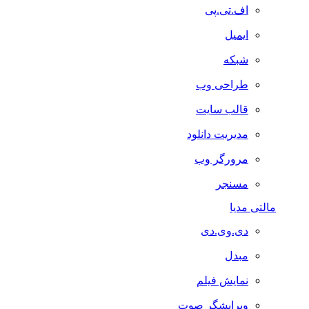
اف.تی.پی
ایمیل
شبکه
طراحی وب
قالب سایت
مدیریت دانلود
مرورگر وب
مسنجر
مالتی مدیا
دی.وی.دی
مبدل
نمایش فیلم
ویرایشگر صوت