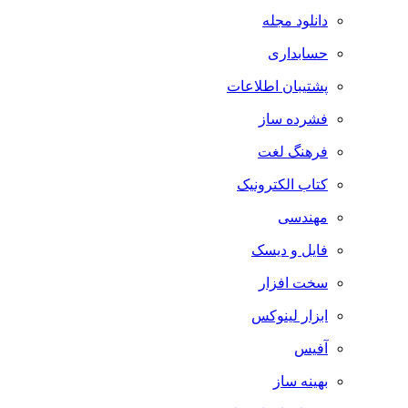
دانلود مجله
حسابداری
پشتیبان اطلاعات
فشرده ساز
فرهنگ لغت
کتاب الکترونیک
مهندسی
فایل و دیسک
سخت افزار
ابزار لینوکس
آفیس
بهینه ساز