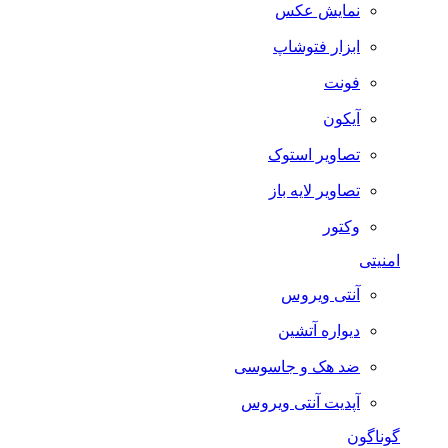
نمایش عکس
ابزار فتوشاپ
فونت
آیکون
تصاویر استوک
تصاویر لایه باز
وکتور
امنیتی
آنتی ویروس
دیواره آتشین
ضد هک و جاسوسی
آپدیت آنتی ویروس
گوناگون