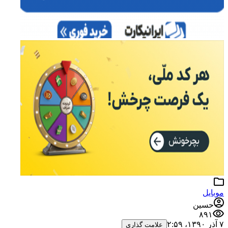
موبایل
حسین
۸۹۱
۷ آذر ۱۳۹۰،‏ ۲:۵۹
علامت گذاری