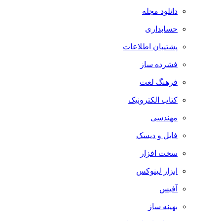
دانلود مجله
حسابداری
پشتیبان اطلاعات
فشرده ساز
فرهنگ لغت
کتاب الکترونیک
مهندسی
فایل و دیسک
سخت افزار
ابزار لینوکس
آفیس
بهینه ساز