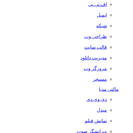
اف.تی.پی
ایمیل
شبکه
طراحی وب
قالب سایت
مدیریت دانلود
مرورگر وب
مسنجر
مالتی مدیا
دی.وی.دی
مبدل
نمایش فیلم
ویرایشگر صوت