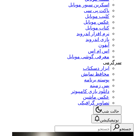
اسکرین سیور موبایل
پاکت پی سی
کلیپ موبایل
عکس موبایل
کتاب موبایل
نرم افزار اندروید
بازی اندروید
آیفون
اس ام اس
معرفی گوشی موبایل
سرگرمی
ابزار دسکتاپ
محافظ نمایش
پوسته برنامه
پس زمینه
دانلود بازی کامپیوتر
عکس ماشین
تصاویر گرافیکی
حالت شب
نوتیفیکیشن
جستجو