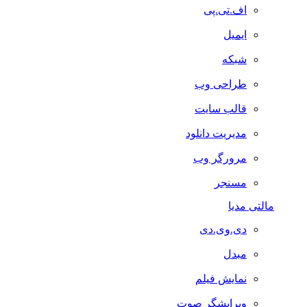
اف.تی.پی
ایمیل
شبکه
طراحی وب
قالب سایت
مدیریت دانلود
مرورگر وب
مسنجر
مالتی مدیا
دی.وی.دی
مبدل
نمایش فیلم
ویرایشگر صوت