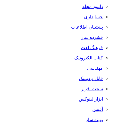
دانلود مجله
حسابداری
پشتیبان اطلاعات
فشرده ساز
فرهنگ لغت
کتاب الکترونیک
مهندسی
فایل و دیسک
سخت افزار
ابزار لینوکس
آفیس
بهینه ساز