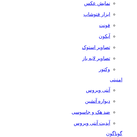
نمایش عکس
ابزار فتوشاپ
فونت
آیکون
تصاویر استوک
تصاویر لایه باز
وکتور
امنیتی
آنتی ویروس
دیواره آتشین
ضد هک و جاسوسی
آپدیت آنتی ویروس
گوناگون