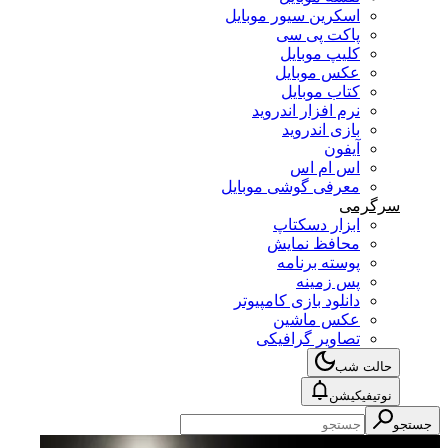
اسکرین سیور موبایل
پاکت پی سی
کلیپ موبایل
عکس موبایل
کتاب موبایل
نرم افزار اندروید
بازی اندروید
آیفون
اس ام اس
معرفی گوشی موبایل
سرگرمی
ابزار دسکتاپ
محافظ نمایش
پوسته برنامه
پس زمینه
دانلود بازی کامپیوتر
عکس ماشین
تصاویر گرافیکی
حالت شب
نوتیفیکیشن
جستجو