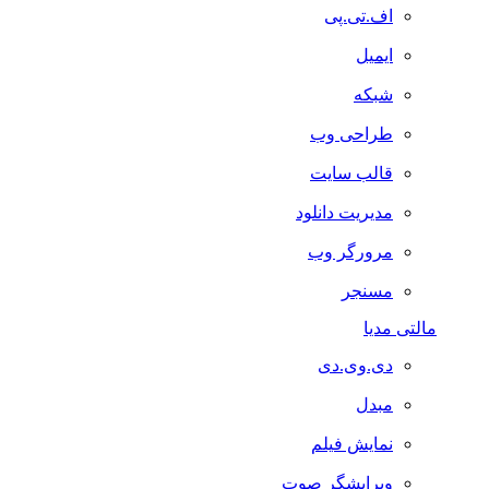
اف.تی.پی
ایمیل
شبکه
طراحی وب
قالب سایت
مدیریت دانلود
مرورگر وب
مسنجر
مالتی مدیا
دی.وی.دی
مبدل
نمایش فیلم
ویرایشگر صوت