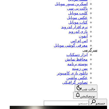
اسکرین سیور موبایل
پاکت پی سی
کلیپ موبایل
عکس موبایل
کتاب موبایل
نرم افزار اندروید
بازی اندروید
آیفون
اس ام اس
معرفی گوشی موبایل
سرگرمی
ابزار دسکتاپ
محافظ نمایش
پوسته برنامه
پس زمینه
دانلود بازی کامپیوتر
عکس ماشین
تصاویر گرافیکی
حالت شب
نوتیفیکیشن
جستجو