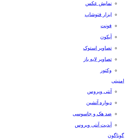
نمایش عکس
ابزار فتوشاپ
فونت
آیکون
تصاویر استوک
تصاویر لایه باز
وکتور
امنیتی
آنتی ویروس
دیواره آتشین
ضد هک و جاسوسی
آپدیت آنتی ویروس
گوناگون