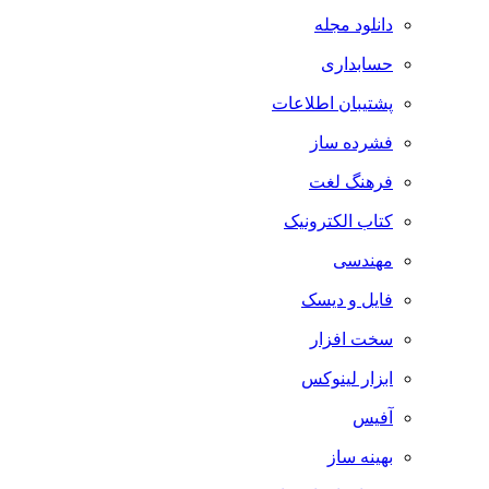
دانلود مجله
حسابداری
پشتیبان اطلاعات
فشرده ساز
فرهنگ لغت
کتاب الکترونیک
مهندسی
فایل و دیسک
سخت افزار
ابزار لینوکس
آفیس
بهینه ساز