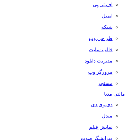
اف.تی.پی
ایمیل
شبکه
طراحی وب
قالب سایت
مدیریت دانلود
مرورگر وب
مسنجر
مالتی مدیا
دی.وی.دی
مبدل
نمایش فیلم
ویرایشگر صوت