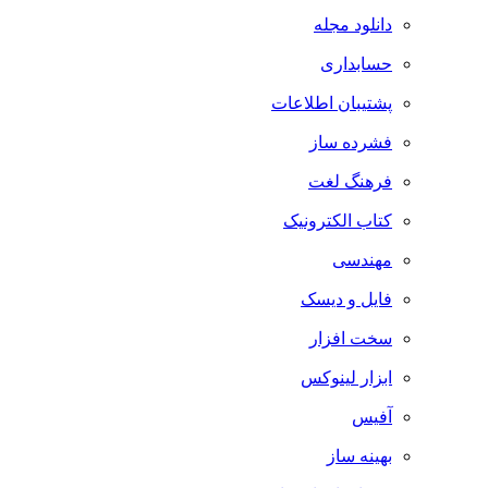
دانلود مجله
حسابداری
پشتیبان اطلاعات
فشرده ساز
فرهنگ لغت
کتاب الکترونیک
مهندسی
فایل و دیسک
سخت افزار
ابزار لینوکس
آفیس
بهینه ساز