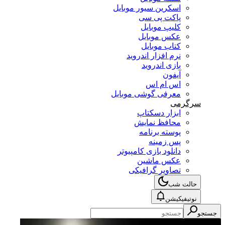
اسکرین سیور موبایل
پاکت پی سی
کلیپ موبایل
عکس موبایل
کتاب موبایل
نرم افزار اندروید
بازی اندروید
آیفون
اس ام اس
معرفی گوشی موبایل
سرگرمی
ابزار دسکتاپ
محافظ نمایش
پوسته برنامه
پس زمینه
دانلود بازی کامپیوتر
عکس ماشین
تصاویر گرافیکی
حالت شب
نوتیفیکیشن
جستجو