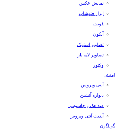
نمایش عکس
ابزار فتوشاپ
فونت
آیکون
تصاویر استوک
تصاویر لایه باز
وکتور
امنیتی
آنتی ویروس
دیواره آتشین
ضد هک و جاسوسی
آپدیت آنتی ویروس
گوناگون