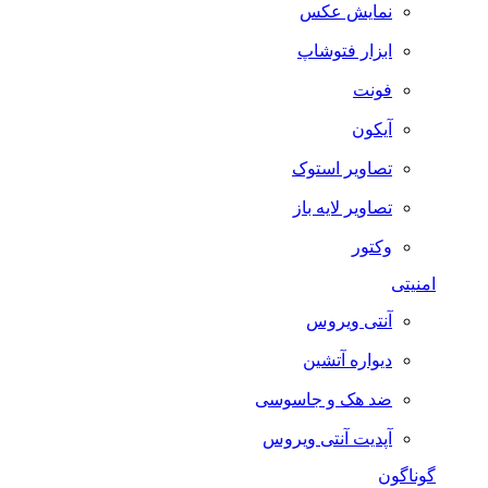
نمایش عکس
ابزار فتوشاپ
فونت
آیکون
تصاویر استوک
تصاویر لایه باز
وکتور
امنیتی
آنتی ویروس
دیواره آتشین
ضد هک و جاسوسی
آپدیت آنتی ویروس
گوناگون