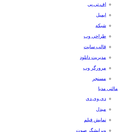
اف.تی.پی
ایمیل
شبکه
طراحی وب
قالب سایت
مدیریت دانلود
مرورگر وب
مسنجر
مالتی مدیا
دی.وی.دی
مبدل
نمایش فیلم
ویرایشگر صوت