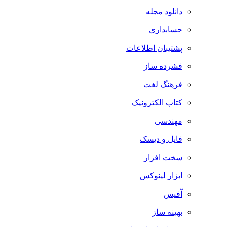
دانلود مجله
حسابداری
پشتیبان اطلاعات
فشرده ساز
فرهنگ لغت
کتاب الکترونیک
مهندسی
فایل و دیسک
سخت افزار
ابزار لینوکس
آفیس
بهینه ساز