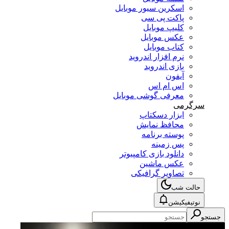
اسکرین سیور موبایل
پاکت پی سی
کلیپ موبایل
عکس موبایل
کتاب موبایل
نرم افزار اندروید
بازی اندروید
آیفون
اس ام اس
معرفی گوشی موبایل
سرگرمی
ابزار دسکتاپ
محافظ نمایش
پوسته برنامه
پس زمینه
دانلود بازی کامپیوتر
عکس ماشین
تصاویر گرافیکی
حالت شب
نوتیفیکیشن
جستجو