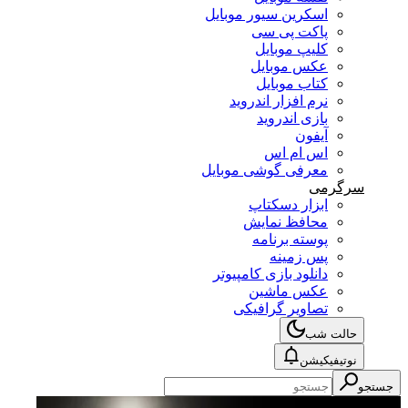
اسکرین سیور موبایل
پاکت پی سی
کلیپ موبایل
عکس موبایل
کتاب موبایل
نرم افزار اندروید
بازی اندروید
آیفون
اس ام اس
معرفی گوشی موبایل
سرگرمی
ابزار دسکتاپ
محافظ نمایش
پوسته برنامه
پس زمینه
دانلود بازی کامپیوتر
عکس ماشین
تصاویر گرافیکی
حالت شب
نوتیفیکیشن
جستجو