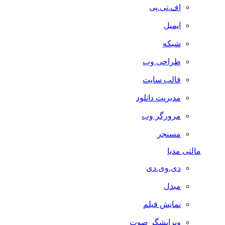
اف.تی.پی
ایمیل
شبکه
طراحی وب
قالب سایت
مدیریت دانلود
مرورگر وب
مسنجر
مالتی مدیا
دی.وی.دی
مبدل
نمایش فیلم
ویرایشگر صوت