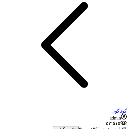
گوناگون
admin
۵۲٬۵۱۵
۲۳ اردیبهشت ۱۳۹۱،‏ ۳:۰۰