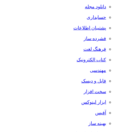
دانلود مجله
حسابداری
پشتیبان اطلاعات
فشرده ساز
فرهنگ لغت
کتاب الکترونیک
مهندسی
فایل و دیسک
سخت افزار
ابزار لینوکس
آفیس
بهینه ساز