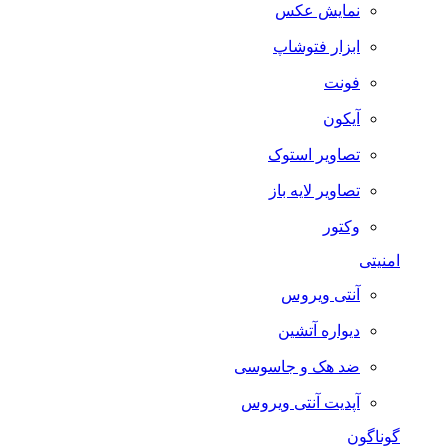
نمایش عکس
ابزار فتوشاپ
فونت
آیکون
تصاویر استوک
تصاویر لایه باز
وکتور
امنیتی
آنتی ویروس
دیواره آتشین
ضد هک و جاسوسی
آپدیت آنتی ویروس
گوناگون