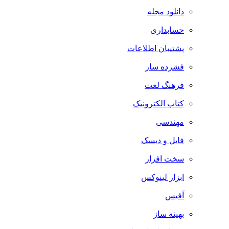
دانلود مجله
حسابداری
پشتیبان اطلاعات
فشرده ساز
فرهنگ لغت
کتاب الکترونیک
مهندسی
فایل و دیسک
سخت افزار
ابزار لینوکس
آفیس
بهینه ساز