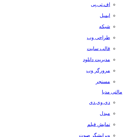
اف.تی.پی
ایمیل
شبکه
طراحی وب
قالب سایت
مدیریت دانلود
مرورگر وب
مسنجر
مالتی مدیا
دی.وی.دی
مبدل
نمایش فیلم
ویرایشگر صوت