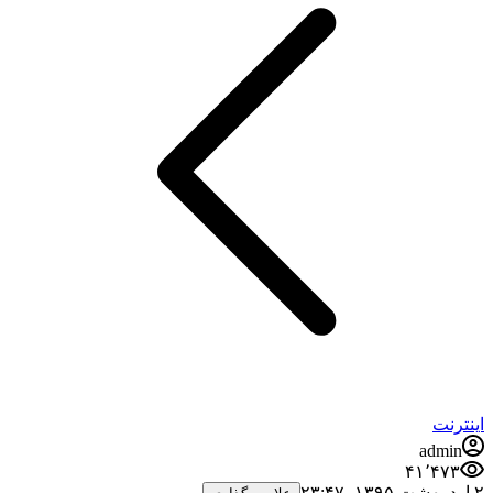
اینترنت
admin
۴۱٬۴۷۳
۲ اردیبهشت ۱۳۹۵،‏ ۲۳:۴۷