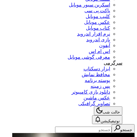
اسکرین سیور موبایل
پاکت پی سی
کلیپ موبایل
عکس موبایل
کتاب موبایل
نرم افزار اندروید
بازی اندروید
آیفون
اس ام اس
معرفی گوشی موبایل
سرگرمی
ابزار دسکتاپ
محافظ نمایش
پوسته برنامه
پس زمینه
دانلود بازی کامپیوتر
عکس ماشین
تصاویر گرافیکی
حالت شب
نوتیفیکیشن
جستجو