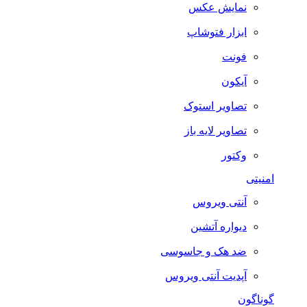
نمایش عکس
ابزار فتوشاپ
فونت
آیکون
تصاویر استوک
تصاویر لایه باز
وکتور
امنیتی
آنتی ویروس
دیواره آتشین
ضد هک و جاسوسی
آپدیت آنتی ویروس
گوناگون