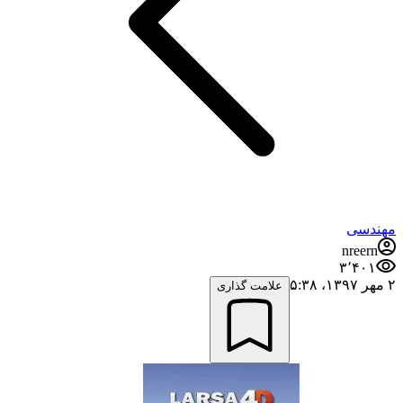
مهندسی
nreern
۳٬۴۰۱
۲ مهر ۱۳۹۷،‏ ۵:۳۸
علامت گذاری