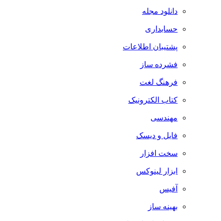
دانلود مجله
حسابداری
پشتیبان اطلاعات
فشرده ساز
فرهنگ لغت
کتاب الکترونیک
مهندسی
فایل و دیسک
سخت افزار
ابزار لینوکس
آفیس
بهینه ساز