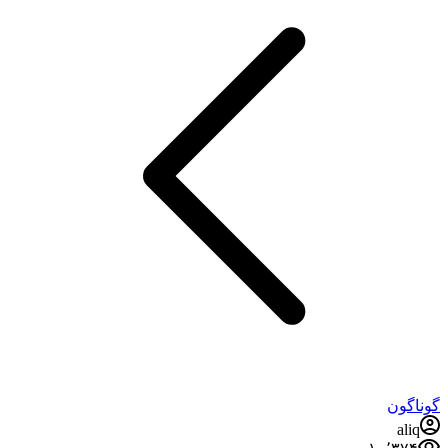
گوناگون
aliq