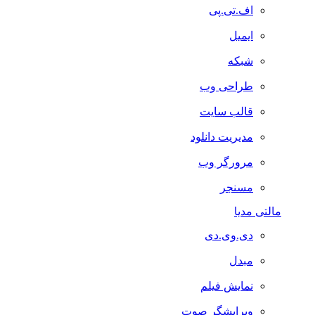
اف.تی.پی
ایمیل
شبکه
طراحی وب
قالب سایت
مدیریت دانلود
مرورگر وب
مسنجر
مالتی مدیا
دی.وی.دی
مبدل
نمایش فیلم
ویرایشگر صوت