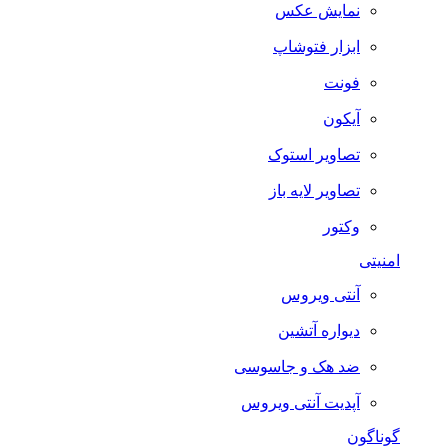
نمایش عکس
ابزار فتوشاپ
فونت
آیکون
تصاویر استوک
تصاویر لایه باز
وکتور
امنیتی
آنتی ویروس
دیواره آتشین
ضد هک و جاسوسی
آپدیت آنتی ویروس
گوناگون