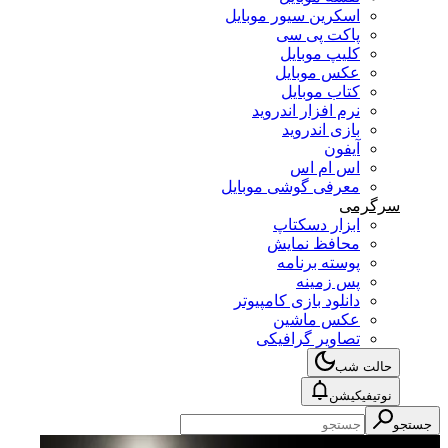
اسکرین سیور موبایل
پاکت پی سی
کلیپ موبایل
عکس موبایل
کتاب موبایل
نرم افزار اندروید
بازی اندروید
آیفون
اس ام اس
معرفی گوشی موبایل
سرگرمی
ابزار دسکتاپ
محافظ نمایش
پوسته برنامه
پس زمینه
دانلود بازی کامپیوتر
عکس ماشین
تصاویر گرافیکی
حالت شب
نوتیفیکیشن
جستجو