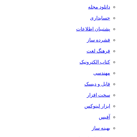
دانلود مجله
حسابداری
پشتیبان اطلاعات
فشرده ساز
فرهنگ لغت
کتاب الکترونیک
مهندسی
فایل و دیسک
سخت افزار
ابزار لینوکس
آفیس
بهینه ساز