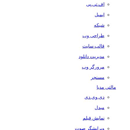
اف.تی.پی
ایمیل
شبکه
طراحی وب
قالب سایت
مدیریت دانلود
مرورگر وب
مسنجر
مالتی مدیا
دی.وی.دی
مبدل
نمایش فیلم
ویرایشگر صوت