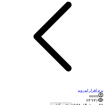
نرم افزار اندروید
nreern
۲۴٬۲۳۱
۲۸ مهر ۱۴۰۱،‏ ۱۵:۵۸