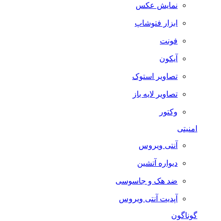
نمایش عکس
ابزار فتوشاپ
فونت
آیکون
تصاویر استوک
تصاویر لایه باز
وکتور
امنیتی
آنتی ویروس
دیواره آتشین
ضد هک و جاسوسی
آپدیت آنتی ویروس
گوناگون