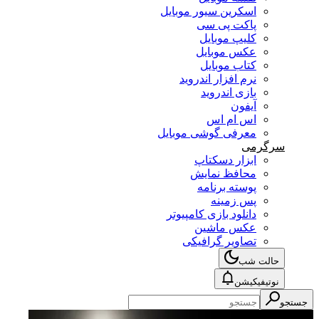
اسکرین سیور موبایل
پاکت پی سی
کلیپ موبایل
عکس موبایل
کتاب موبایل
نرم افزار اندروید
بازی اندروید
آیفون
اس ام اس
معرفی گوشی موبایل
سرگرمی
ابزار دسکتاپ
محافظ نمایش
پوسته برنامه
پس زمینه
دانلود بازی کامپیوتر
عکس ماشین
تصاویر گرافیکی
حالت شب
نوتیفیکیشن
جستجو