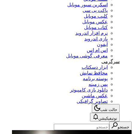
اسکرین سیور موبایل
پاکت پی سی
کلیپ موبایل
عکس موبایل
کتاب موبایل
نرم افزار اندروید
بازی اندروید
آیفون
اس ام اس
معرفی گوشی موبایل
سرگرمی
ابزار دسکتاپ
محافظ نمایش
پوسته برنامه
پس زمینه
دانلود بازی کامپیوتر
عکس ماشین
تصاویر گرافیکی
حالت شب
نوتیفیکیشن
جستجو