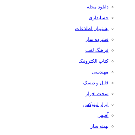
دانلود مجله
حسابداری
پشتیبان اطلاعات
فشرده ساز
فرهنگ لغت
کتاب الکترونیک
مهندسی
فایل و دیسک
سخت افزار
ابزار لینوکس
آفیس
بهینه ساز