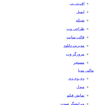
اف.تی.پی
ایمیل
شبکه
طراحی وب
قالب سایت
مدیریت دانلود
مرورگر وب
مسنجر
مالتی مدیا
دی.وی.دی
مبدل
نمایش فیلم
ویرایشگر صوت