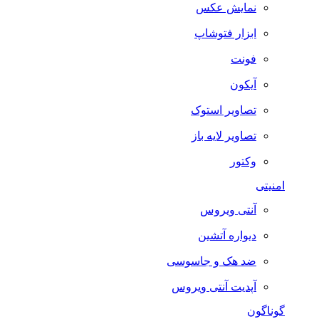
نمایش عکس
ابزار فتوشاپ
فونت
آیکون
تصاویر استوک
تصاویر لایه باز
وکتور
امنیتی
آنتی ویروس
دیواره آتشین
ضد هک و جاسوسی
آپدیت آنتی ویروس
گوناگون